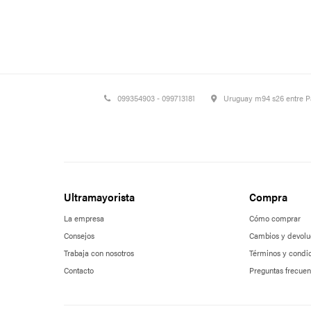
099354903 - 099713181
Uruguay m94 s26 entre 
Ultramayorista
Compra
La empresa
Cómo comprar
Consejos
Cambios y devolu
Trabaja con nosotros
Términos y condi
Contacto
Preguntas frecuen