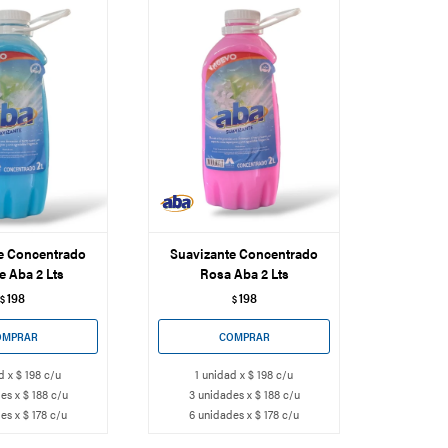
e Concentrado
Suavizante Concentrado
e Aba 2 Lts
Rosa Aba 2 Lts
198
198
$
$
d x $ 198 c/u
1 unidad x $ 198 c/u
es x $ 188 c/u
3 unidades x $ 188 c/u
es x $ 178 c/u
6 unidades x $ 178 c/u