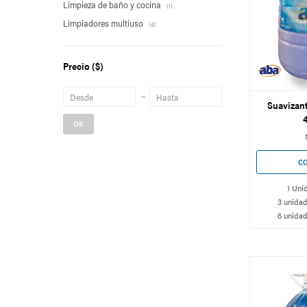
Limpieza de baño y cocina
(1)
Limpiadores multiuso
(4)
Precio
($)
Suavizant
4
OK
1 Uni
3 unidad
6 unidad