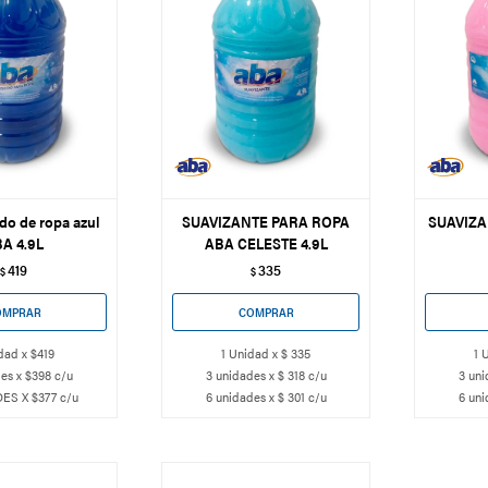
do de ropa azul
SUAVIZANTE PARA ROPA
SUAVIZ
A 4.9L
ABA CELESTE 4.9L
419
335
$
$
dad x $419
1 Unidad x $ 335
1 
es x $398 c/u
3 unidades x $ 318 c/u
3 uni
ES X $377 c/u
6 unidades x $ 301 c/u
6 uni