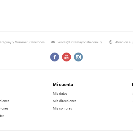
Paraguay y Summer, Canelones
ventas@ultramayorista.com.uy
Atención al 



Mi cuenta
Mis datos
ciones
Mis direcciones
ciones
Mis compras
tes