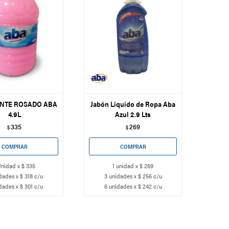
ANTE ROSADO ABA
Jabón Liquido de Ropa Aba
4.9L
Azul 2.9 Lts
335
269
$
$
Unidad x $ 335
1 unidad x $ 269
dades x $ 318 c/u
3 unidades x $ 256 c/u
dades x $ 301 c/u
6 unidades x $ 242 c/u