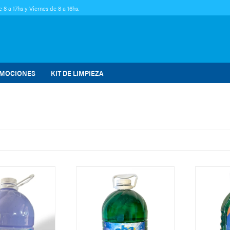
 8 a 17hs y Viernes de 8 a 16hs.
MOCIONES
KIT DE LIMPIEZA