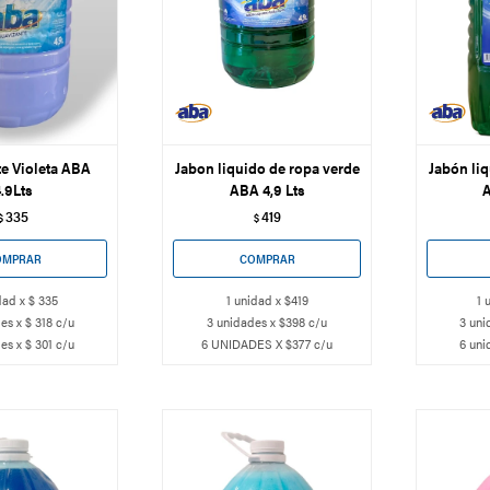
e Violeta ABA
Jabon liquido de ropa verde
Jabón liq
.9Lts
ABA 4,9 Lts
A
335
419
$
$
dad x $ 335
1 unidad x $419
1 
es x $ 318 c/u
3 unidades x $398 c/u
3 uni
es x $ 301 c/u
6 UNIDADES X $377 c/u
6 uni