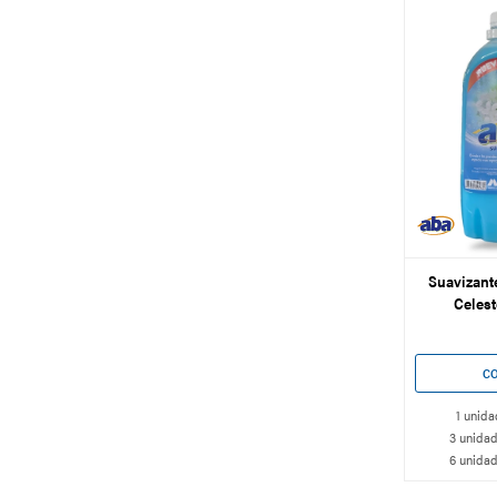
Suavizant
Celest
1 unida
3 unidad
6 unidad