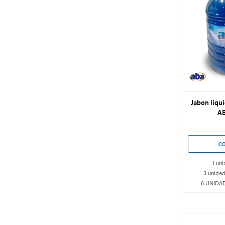
Jabon liqui
AB
1 uni
3 unidad
6 UNIDAD