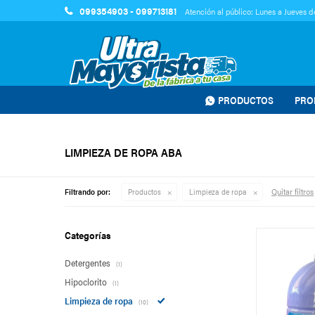
099354903 - 099713181
Atención al público: Lunes a Jueves de
PRODUCTOS
PRO
LIMPIEZA DE ROPA ABA
Quitar filtros
Filtrando por:
Productos
Limpieza de ropa
Categorías
Detergentes
(1)
Hipoclorito
(1)
Limpieza de ropa
(10)