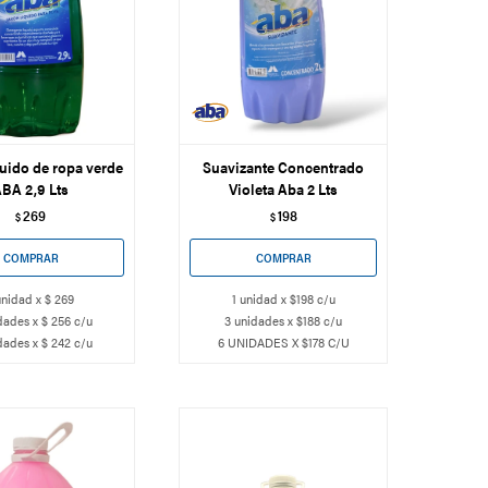
uido de ropa verde
Suavizante Concentrado
BA 2,9 Lts
Violeta Aba 2 Lts
269
198
$
$
unidad x $ 269
1 unidad x $198 c/u
dades x $ 256 c/u
3 unidades x $188 c/u
dades x $ 242 c/u
6 UNIDADES X $178 C/U