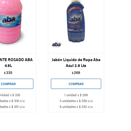
ANTE ROSADO ABA
Jabón Liquido de Ropa Aba
4.9L
Azul 2.9 Lts
335
269
$
$
Unidad x $ 335
1 unidad x $ 269
dades x $ 318 c/u
3 unidades x $ 256 c/u
dades x $ 301 c/u
6 unidades x $ 242 c/u