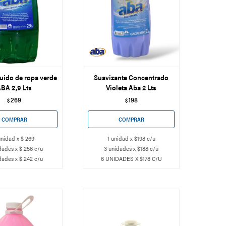
uido de ropa verde
Suavizante Concentrado
BA 2,9 Lts
Violeta Aba 2 Lts
269
198
$
$
unidad x $ 269
1 unidad x $198 c/u
dades x $ 256 c/u
3 unidades x $188 c/u
dades x $ 242 c/u
6 UNIDADES X $178 C/U