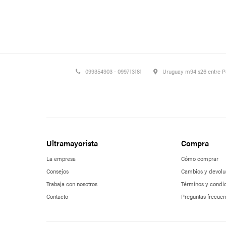
099354903 - 099713181
Uruguay m94 s26 entre 
Ultramayorista
Compra
La empresa
Cómo comprar
Consejos
Cambios y devolu
Trabaja con nosotros
Términos y condi
Contacto
Preguntas frecuen