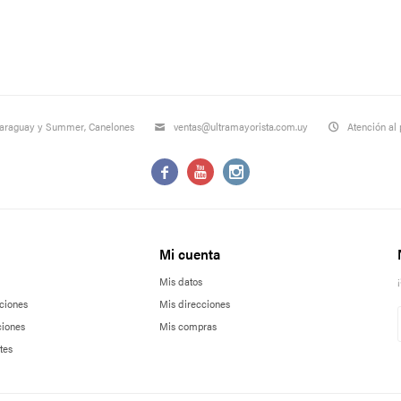
Paraguay y Summer, Canelones
ventas@ultramayorista.com.uy
Atención al 



Mi cuenta
Mis datos
ciones
Mis direcciones
ciones
Mis compras
tes