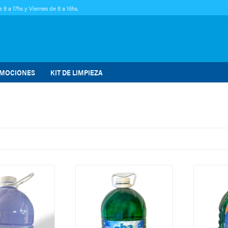
 8 a 17hs y Viernes de 8 a 16hs.
MOCIONES
KIT DE LIMPIEZA