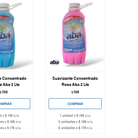
e Concentrado
Suavizante Concentrado
e Aba 2 Lts
Rosa Aba 2 Lts
198
198
$
$
d x $ 198 c/u
1 unidad x $ 198 c/u
es x $ 188 c/u
3 unidades x $ 188 c/u
es x $ 178 c/u
6 unidades x $ 178 c/u