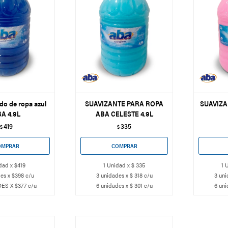
do de ropa azul
SUAVIZANTE PARA ROPA
SUAVIZ
A 4.9L
ABA CELESTE 4.9L
419
335
$
$
dad x $419
1 Unidad x $ 335
1 
es x $398 c/u
3 unidades x $ 318 c/u
3 uni
ES X $377 c/u
6 unidades x $ 301 c/u
6 uni