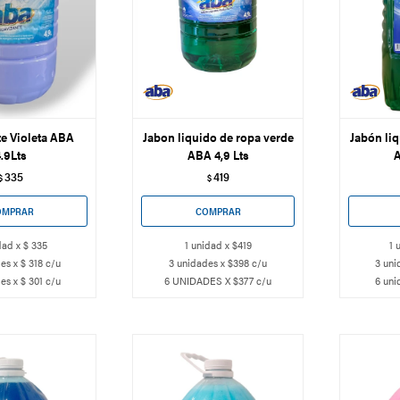
e Violeta ABA
Jabon liquido de ropa verde
Jabón liq
.9Lts
ABA 4,9 Lts
A
335
419
$
$
dad x $ 335
1 unidad x $419
1 
es x $ 318 c/u
3 unidades x $398 c/u
3 uni
es x $ 301 c/u
6 UNIDADES X $377 c/u
6 uni