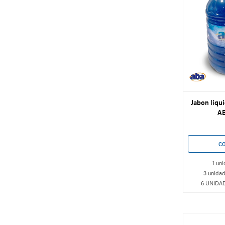
Jabon liqui
AB
1 uni
3 unidad
6 UNIDAD