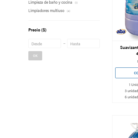
Limpieza de baño y cocina
(1)
Limpiadores multiuso
(4)
Precio
($)
Suavizant
4
OK
1 Uni
3 unidad
6 unidad