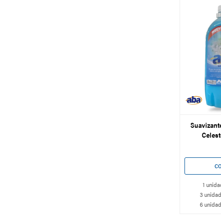
Suavizant
Celest
1 unida
3 unidad
6 unidad