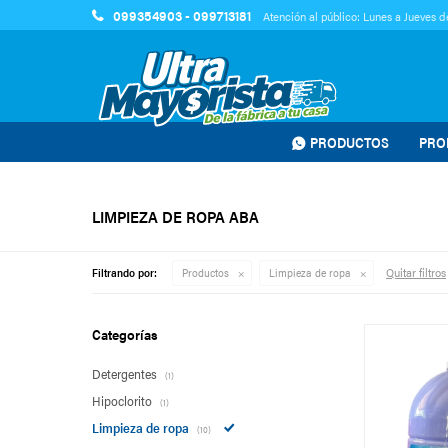
099354903 - 099713181
Atención al público: Lunes a Jueves de
PRODUCTOS
PRO
LIMPIEZA DE ROPA ABA
Quitar filtros
Filtrando por:
Productos
Limpieza de ropa
Categorías
Detergentes
(1)
Hipoclorito
(1)
Limpieza de ropa
(10)