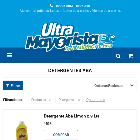
099354903 - 099713181
Atención al público: Lunes a Jueves de 8 a 17hs y Viernes de 8 a 16hs.

DETERGENTES ABA
Recientes
Quitar filtros
Filtrando por:
Productos
Detergentes
Detergente Aba Limon 2.9 Lts
198
$