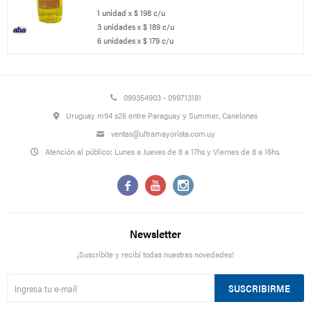
1 unidad x $ 198 c/u
3 unidades x $ 189 c/u
6 unidades x $ 179 c/u
099354903 - 099713181
Uruguay m94 s26 entre Paraguay y Summer, Canelones
ventas@ultramayorista.com.uy
Atención al público: Lunes a Jueves de 8 a 17hs y Viernes de 8 a 16hs.



Newsletter
¡Suscribite y recibí todas nuestras novedades!
SUSCRIBIRME