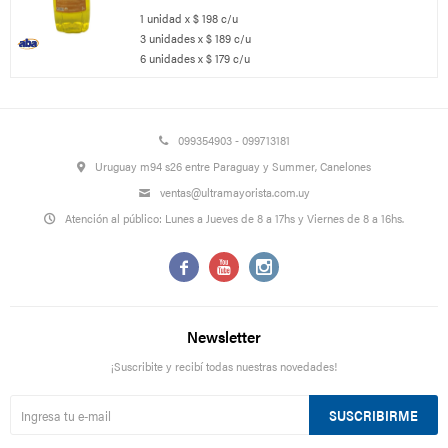
1 unidad x $ 198 c/u
3 unidades x $ 189 c/u
6 unidades x $ 179 c/u
099354903 - 099713181
Uruguay m94 s26 entre Paraguay y Summer, Canelones
ventas@ultramayorista.com.uy
Atención al público: Lunes a Jueves de 8 a 17hs y Viernes de 8 a 16hs.



Newsletter
¡Suscribite y recibí todas nuestras novedades!
SUSCRIBIRME