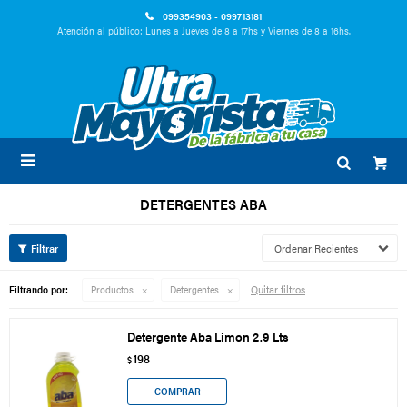
099354903 - 099713181
Atención al público: Lunes a Jueves de 8 a 17hs y Viernes de 8 a 16hs.

DETERGENTES ABA
Recientes
Quitar filtros
Filtrando por:
Productos
Detergentes
Detergente Aba Limon 2.9 Lts
198
$