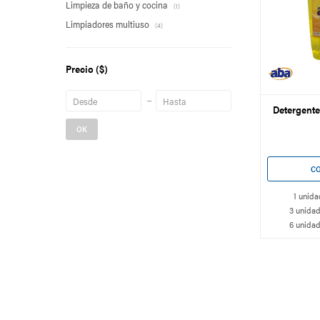
Limpieza de baño y cocina
(1)
Limpiadores multiuso
(4)
Precio
($)
Detergente
OK
1 unida
3 unidad
6 unidad