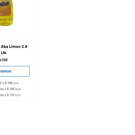
 Aba Limon 2.9
Lts
198
$
d x $ 198 c/u
es x $ 189 c/u
es x $ 179 c/u