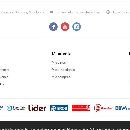
Paraguay y Summer, Canelones
ventas@ultramayorista.com.uy
Atención al 



Mi cuenta
Mis datos
ciones
Mis direcciones
ciones
Mis compras
tes
tené de regalo un detergente colágeno de 3 litros en tu prim