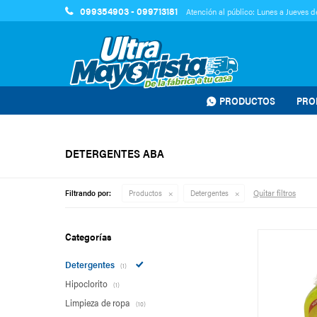
099354903 - 099713181
Atención al público: Lunes a Jueves de
PRODUCTOS
PRO
DETERGENTES ABA
Quitar filtros
Filtrando por:
Productos
Detergentes
Categorías
Detergentes
(1)
Hipoclorito
(1)
Limpieza de ropa
(10)