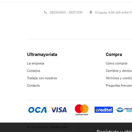
099354903 - 099713181
Uruguay m94 s26 entre 
Ultramayorista
Compra
La empresa
Cómo comprar
Consejos
Cambios y devolu
Trabaja con nosotros
Términos y condi
Contacto
Preguntas frecuen
© Copyright 2026 / UltraMayorista
Regístrate y ob