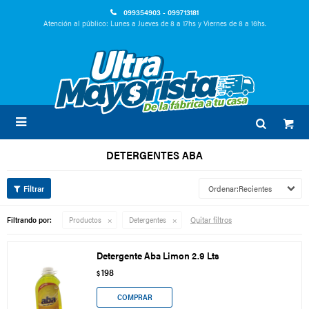
099354903 - 099713181
Atención al público: Lunes a Jueves de 8 a 17hs y Viernes de 8 a 16hs.

DETERGENTES ABA
Recientes
Quitar filtros
Filtrando por:
Productos
Detergentes
Detergente Aba Limon 2.9 Lts
198
$