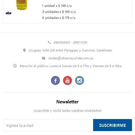
1 unidad x $ 198 c/u
3 unidades x $ 189 c/u
6 unidades x $ 179 c/u
099354903 - 099713181
Uruguay m94 s26 entre Paraguay y Summer, Canelones
ventas@ultramayorista.com.uy
Atención al público: Lunes a Jueves de 8 a 17hs y Viernes de 8 a 16hs.



Newsletter
¡Suscribite y recibí todas nuestras novedades!
SUSCRIBIRME