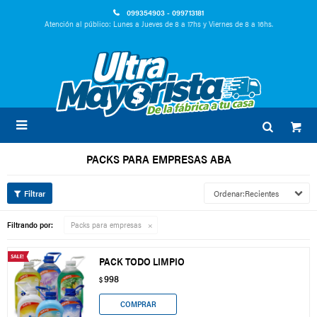
099354903 - 099713181
Atención al público: Lunes a Jueves de 8 a 17hs y Viernes de 8 a 16hs.

PACKS PARA EMPRESAS ABA
Recientes
Filtrando por:
Packs para empresas
PACK TODO LIMPIO
998
$