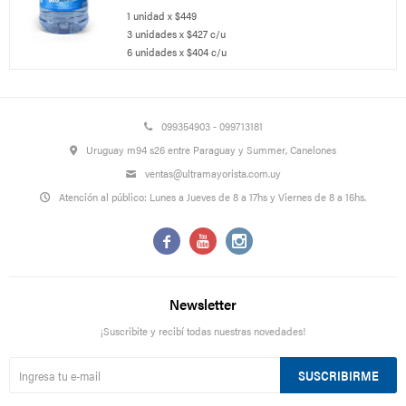
1 unidad x $449
3 unidades x $427 c/u
6 unidades x $404 c/u
099354903 - 099713181
Uruguay m94 s26 entre Paraguay y Summer, Canelones
ventas@ultramayorista.com.uy
Atención al público: Lunes a Jueves de 8 a 17hs y Viernes de 8 a 16hs.



Newsletter
¡Suscribite y recibí todas nuestras novedades!
SUSCRIBIRME