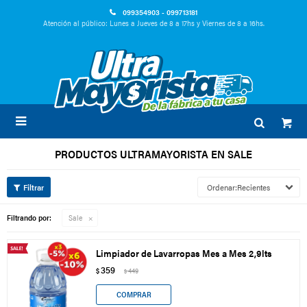
099354903 - 099713181
Atención al público: Lunes a Jueves de 8 a 17hs y Viernes de 8 a 16hs.

PRODUCTOS ULTRAMAYORISTA EN SALE
Recientes
Filtrando por:
Sale
Limpiador de Lavarropas Mes a Mes 2,9lts
359
$
449
$