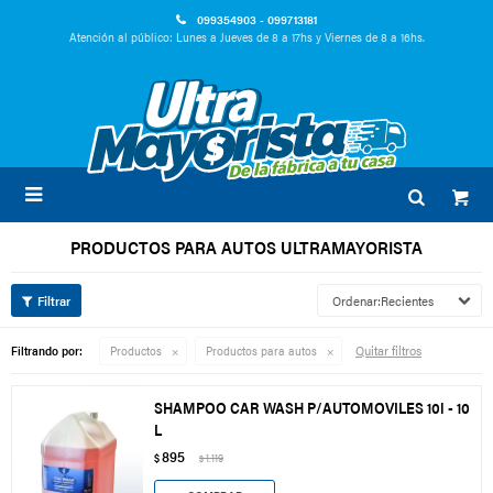
099354903 - 099713181
Atención al público: Lunes a Jueves de 8 a 17hs y Viernes de 8 a 16hs.

PRODUCTOS PARA AUTOS ULTRAMAYORISTA
Recientes
Quitar filtros
Filtrando por:
Productos
Productos para autos
SHAMPOO CAR WASH P/AUTOMOVILES 10l - 10
L
895
$
1.119
$