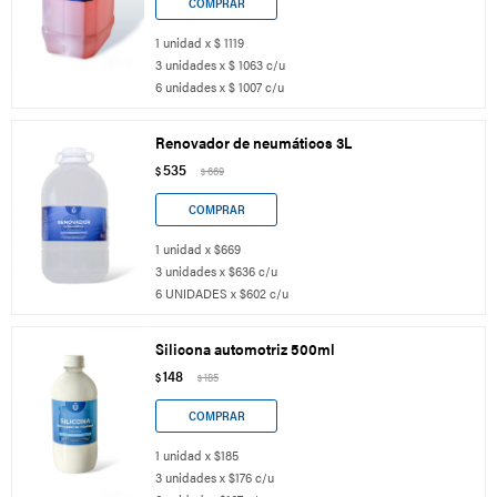
1 unidad x $ 1119
3 unidades x $ 1063 c/u
6 unidades x $ 1007 c/u
Renovador de neumáticos 3L
535
$
669
$
1 unidad x $669
3 unidades x $636 c/u
6 UNIDADES x $602 c/u
Silicona automotriz 500ml
148
$
185
$
1 unidad x $185
3 unidades x $176 c/u