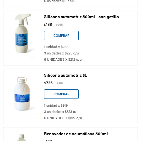
6 unidades $167 c/u
Silicona automotriz 500ml - con gatillo
188
$
235
$
1 unidad x $235
3 unidades x $223 c/u
6 UNIDADES X $212 c/u
Silicona automotriz 3L
735
$
919
$
1 unidad x $919
3 unidades x $873 c/u
6 UNIDADES X $827 c/u
Renovador de neumáticos 500ml