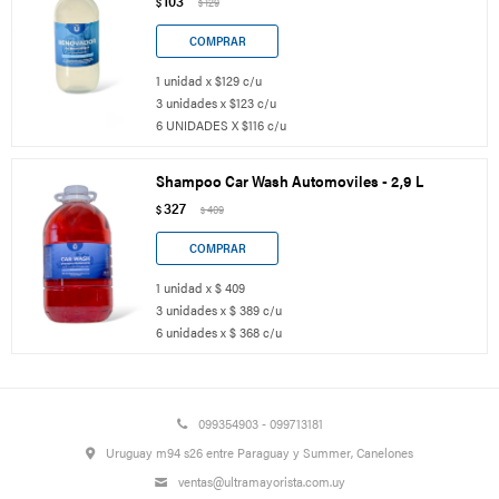
103
$
129
$
1 unidad x $129 c/u
3 unidades x $123 c/u
6 UNIDADES X $116 c/u
Shampoo Car Wash Automoviles - 2,9 L
327
$
409
$
1 unidad x $ 409
3 unidades x $ 389 c/u
6 unidades x $ 368 c/u
099354903 - 099713181
Uruguay m94 s26 entre Paraguay y Summer, Canelones
ventas@ultramayorista.com.uy