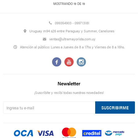
MOSTRANDO
19
DE
19
099354903 - 099713181
Uruguay m94 s26 entre Paraguay y Summer, Canelones
ventas@ultramayorista.com.uy
Atención al público: Lunes a Jueves de 8 a 17hs y Viernes de 8 a 16hs.



Newsletter
¡Suscribite y recibí todas nuestras novedades!
SUSCRIBIRME