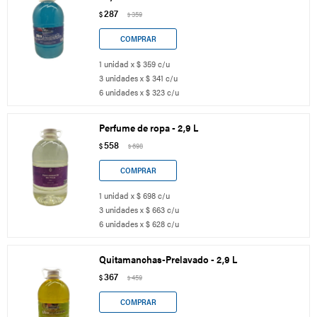
287
$
359
$
1 unidad x $ 359 c/u
3 unidades x $ 341 c/u
6 unidades x $ 323 c/u
Perfume de ropa - 2,9 L
558
$
698
$
1 unidad x $ 698 c/u
3 unidades x $ 663 c/u
6 unidades x $ 628 c/u
Quitamanchas-Prelavado - 2,9 L
367
$
459
$