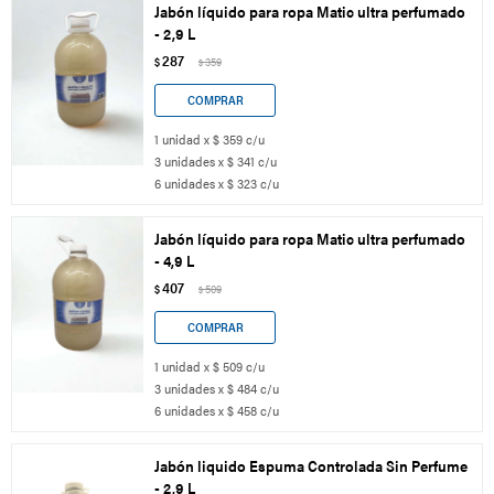
Jabón líquido para ropa Matic ultra perfumado
- 2,9 L
287
$
359
$
1 unidad x $ 359 c/u
3 unidades x $ 341 c/u
6 unidades x $ 323 c/u
Jabón líquido para ropa Matic ultra perfumado
- 4,9 L
407
$
509
$
1 unidad x $ 509 c/u
3 unidades x $ 484 c/u
6 unidades x $ 458 c/u
Jabón liquido Espuma Controlada Sin Perfume
- 2,9 L