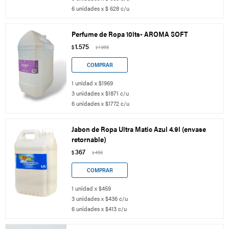
6 unidades x $ 628 c/u
Perfume de Ropa 10lts- AROMA SOFT
1.575
$
1.969
$
1 unidad x $1969
3 unidades x $1871 c/u
6 unidades x $1772 c/u
Jabon de Ropa Ultra Matic Azul 4.9l (envase
retornable)
367
$
459
$
1 unidad x $459
3 unidades x $436 c/u
6 unidades x $413 c/u