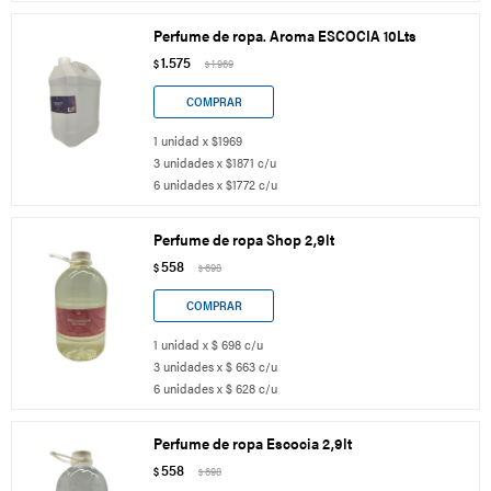
Perfume de ropa. Aroma ESCOCIA 10Lts
1.575
$
1.969
$
1 unidad x $1969
3 unidades x $1871 c/u
6 unidades x $1772 c/u
Perfume de ropa Shop 2,9lt
558
$
698
$
1 unidad x $ 698 c/u
3 unidades x $ 663 c/u
6 unidades x $ 628 c/u
Perfume de ropa Escocia 2,9lt
558
$
698
$