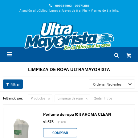
099354903 - 099713181
Atención al público: Lunes a Jueves de 8 a 17hs y Viernes de 8 a 16hs.

LIMPIEZA DE ROPA ULTRAMAYORISTA
Recientes
Quitar filtros
Filtrando por:
Productos
Limpieza de ropa
Perfume de ropa 10lt AROMA CLEAN
1.575
$
1.969
$