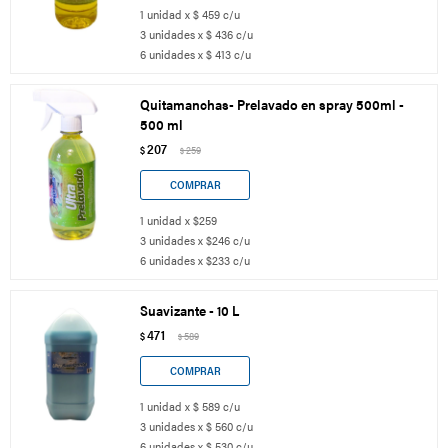
1 unidad x $ 459 c/u
3 unidades x $ 436 c/u
6 unidades x $ 413 c/u
Quitamanchas- Prelavado en spray 500ml -
500 ml
207
$
259
$
1 unidad x $259
3 unidades x $246 c/u
6 unidades x $233 c/u
Suavizante - 10 L
471
$
589
$
1 unidad x $ 589 c/u
3 unidades x $ 560 c/u
6 unidades x $ 530 c/u