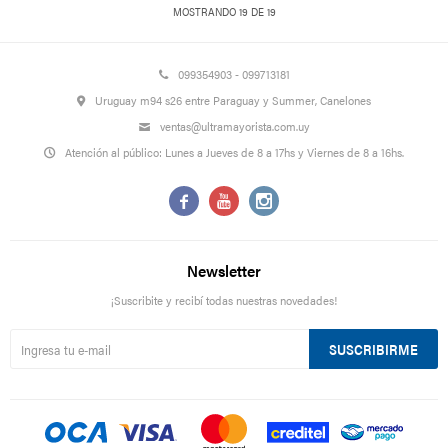
MOSTRANDO
19
DE
19
099354903 - 099713181
Uruguay m94 s26 entre Paraguay y Summer, Canelones
ventas@ultramayorista.com.uy
Atención al público: Lunes a Jueves de 8 a 17hs y Viernes de 8 a 16hs.



Newsletter
¡Suscribite y recibí todas nuestras novedades!
SUSCRIBIRME