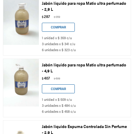
Jabón líquido para ropa Matic ultra perfumado
- 2,9 L
287
$
359
$
1 unidad x $ 359 c/u
3 unidades x $ 341 c/u
6 unidades x $ 323 c/u
Jabón líquido para ropa Matic ultra perfumado
- 4,9 L
407
$
509
$
1 unidad x $ 509 c/u
3 unidades x $ 484 c/u
6 unidades x $ 458 c/u
Jabón liquido Espuma Controlada Sin Perfume
- 2,9 L