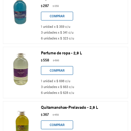
287
$
359
$
1 unidad x $ 359 c/u
3 unidades x $ 341 c/u
6 unidades x $ 323 c/u
Perfume de ropa - 2,9 L
558
$
698
$
1 unidad x $ 698 c/u
3 unidades x $ 663 c/u
6 unidades x $ 628 c/u
Quitamanchas-Prelavado - 2,9 L
367
$
459
$