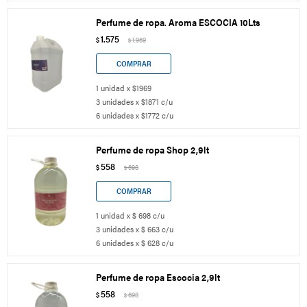
Perfume de ropa. Aroma ESCOCIA 10Lts
1.575
$
1.969
$
1 unidad x $1969
3 unidades x $1871 c/u
6 unidades x $1772 c/u
Perfume de ropa Shop 2,9lt
558
$
698
$
1 unidad x $ 698 c/u
3 unidades x $ 663 c/u
6 unidades x $ 628 c/u
Perfume de ropa Escocia 2,9lt
558
$
698
$