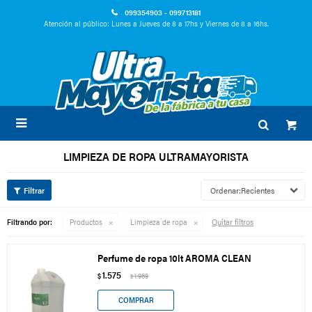
099354903 - 099713181
Atención al público: Lunes a Jueves de 8 a 17hs y Viernes de 8 a 16hs.

LIMPIEZA DE ROPA ULTRAMAYORISTA
Recientes
Quitar filtros
Filtrando por:
Productos
Limpieza de ropa
Perfume de ropa 10lt AROMA CLEAN
1.575
$
1.969
$