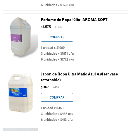
6 unidades x $ 628 c/u
Perfume de Ropa 10lts- AROMA SOFT
1.575
$
1.969
$
1 unidad x $1969
3 unidades x $1871 c/u
6 unidades x $1772 c/u
Jabon de Ropa Ultra Matic Azul 4.9l (envase
retornable)
367
$
459
$
1 unidad x $459
3 unidades x $436 c/u
6 unidades x $413 c/u