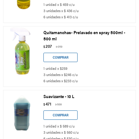
1 unidad x $ 459 c/u
3 unidades x $ 436 c/u
6 unidades x $ 413 c/u
Quitamanchas- Prelavado en spray 500ml -
500 ml
207
$
259
$
1 unidad x $259
3 unidades x $246 c/u
6 unidades x $233 c/u
Suavizante - 10 L
471
$
589
$
1 unidad x $ 589 c/u
3 unidades x $ 560 c/u
6 unidades x $ 530 c/u