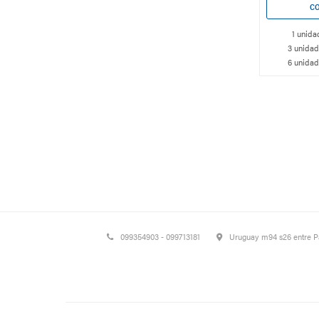
1 unida
3 unidad
6 unidad
099354903 - 099713181
Uruguay m94 s26 entre 