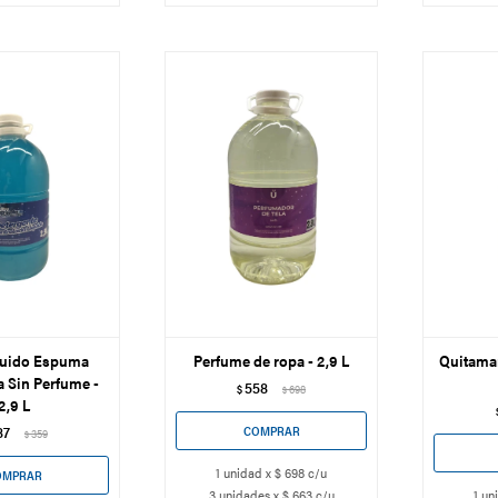
quido Espuma
Perfume de ropa - 2,9 L
Quitama
 Sin Perfume -
558
$
698
$
2,9 L
87
359
$
1 unidad x $ 698 c/u
3 unidades x $ 663 c/u
1 un