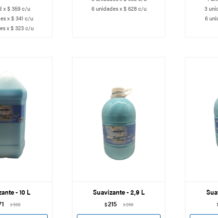
d x $ 359 c/u
6 unidades x $ 628 c/u
3 uni
es x $ 341 c/u
6 uni
es x $ 323 c/u
ante - 10 L
Suavizante - 2,9 L
Suav
71
215
589
$
269
$
$