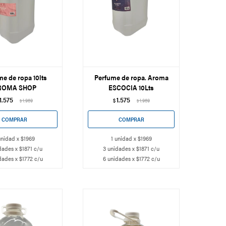
me de ropa 10lts
Perfume de ropa. Aroma
ROMA SHOP
ESCOCIA 10Lts
1.575
1.575
1.969
$
1.969
$
$
unidad x $1969
1 unidad x $1969
dades x $1871 c/u
3 unidades x $1871 c/u
dades x $1772 c/u
6 unidades x $1772 c/u