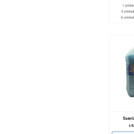
1 unida
3 unidad
6 unidad
Suaviz
4
$