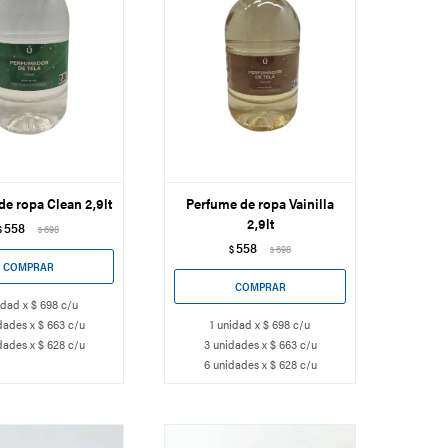
e ropa Clean 2,9lt
Perfume de ropa Vainilla
2,9lt
558
$
698
$
558
$
698
$
idad x $ 698 c/u
dades x $ 663 c/u
1 unidad x $ 698 c/u
dades x $ 628 c/u
3 unidades x $ 663 c/u
6 unidades x $ 628 c/u