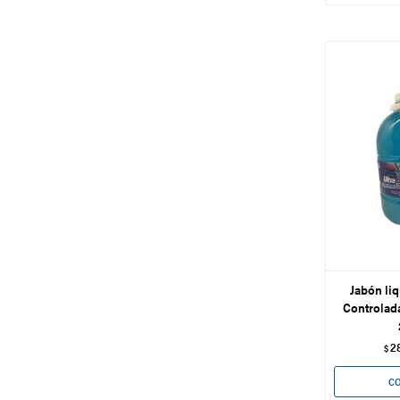
Jabón li
Controlada
2
$