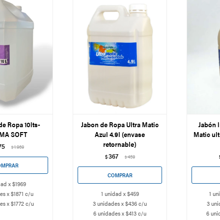
e Ropa 10lts-
Jabon de Ropa Ultra Matic
Jabón l
MA SOFT
Azul 4.9l (envase
Matic ul
retornable)
75
1.969
$
367
$
459
$
dad x $1969
es x $1871 c/u
1 unidad x $459
1 un
es x $1772 c/u
3 unidades x $436 c/u
3 uni
6 unidades x $413 c/u
6 uni