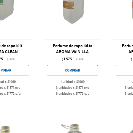
de ropa 10lt
Perfume de ropa 10Lts
Perfu
A CLEAN
AROMA VAINILLA
A
75
1.575
1.969
$
1.969
$
$
$
dad x $1969
1 unidad x $1969
1 
es x $1871 c/u
3 unidades x $1871 c/u
3 uni
es x $1772 c/u
6 unidades x $1772 c/u
6 uni