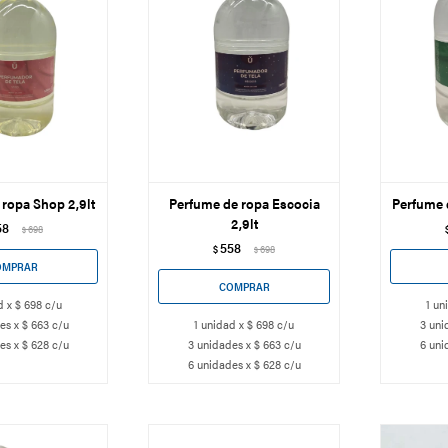
ropa Shop 2,9lt
Perfume de ropa Escocia
Perfume d
2,9lt
58
698
$
558
$
698
$
d x $ 698 c/u
1 un
es x $ 663 c/u
1 unidad x $ 698 c/u
3 uni
es x $ 628 c/u
3 unidades x $ 663 c/u
6 uni
6 unidades x $ 628 c/u