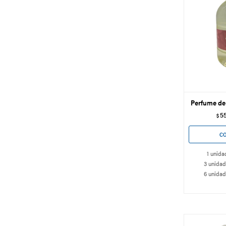
Perfume de 
5
$
1 unida
3 unidad
6 unidad