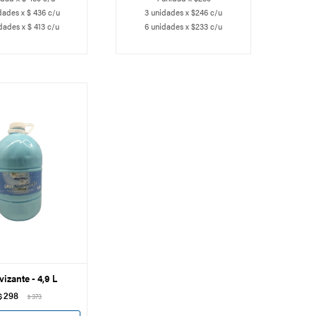
dades x $ 436 c/u
3 unidades x $246 c/u
dades x $ 413 c/u
6 unidades x $233 c/u
izante - 4,9 L
298
$
373
$