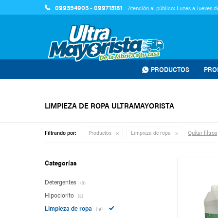
099354903 - 099713181
Atención al público: Lunes a Jueves de
PRODUCTOS
PRO
LIMPIEZA DE ROPA ULTRAMAYORISTA
Quitar filtros
Filtrando por:
Productos
Limpieza de ropa
Categorías
Detergentes
(3)
Hipoclorito
(5)
Limpieza de ropa
(19)