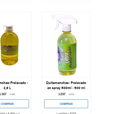
nchas-Prelavado -
Quitamanchas- Prelavado
2,9 L
en spray 500ml - 500 ml
367
207
$
459
$
259
$
$
idad x $ 459 c/u
1 unidad x $259