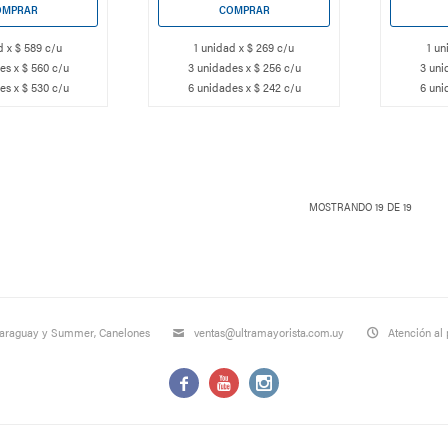
d x $ 589 c/u
1 unidad x $ 269 c/u
1 un
es x $ 560 c/u
3 unidades x $ 256 c/u
3 uni
es x $ 530 c/u
6 unidades x $ 242 c/u
6 uni
MOSTRANDO
19
DE
19
Paraguay y Summer, Canelones
ventas@ultramayorista.com.uy
Atención al 


