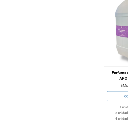
Perfume d
ARO
1.5
$
1 uni
3 unidad
6 unidad