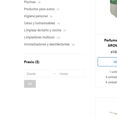
Piscinas
(6)
Productos para autos
(7)
Higiene personal
(9)
Ceras y lustramuebles
(4)
Limpieza de baño y cocina
(7)
Limpiadores multiuso
(12)
Perfume 
Aromatizadores y desinfectantes
AROM
(8)
1.5
$
Precio
($)
1 uni
3 unidad
6 unidad
OK