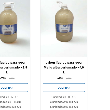
íquido para ropa
Jabón líquido para ropa
tra perfumado - 2,9
Matic ultra perfumado - 4,9
L
L
287
407
$
359
$
509
$
$
idad x $ 359 c/u
1 unidad x $ 509 c/u
dades x $ 341 c/u
3 unidades x $ 484 c/u
dades x $ 323 c/u
6 unidades x $ 458 c/u