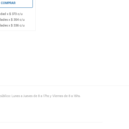
idad x $ 373 c/u
dades x $ 354 c/u
dades x $ 336 c/u
público: Lunes a Jueves de 8 a 17hs y Viernes de 8 a 16hs.