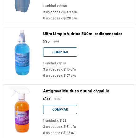
1 unidad x $698
3 unidades x $663 c/u
6 unidades x $628 c/u
Ultra Limpia Vidrios 500ml c/dispensador
95
$
119
$
1 unidad x $119
3 unidades x $113 c/u
6 unidades x $107 c/u
Antigrasa Multiuso 500ml c/gatillo
127
$
159
$
1 unidad x $159
3 unidades x $151 c/u
6 unidades x $143 c/u