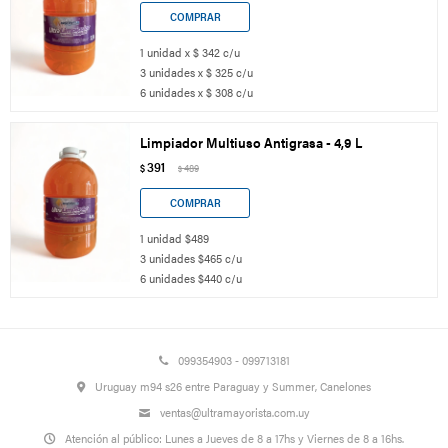
1 unidad x $ 342 c/u
3 unidades x $ 325 c/u
6 unidades x $ 308 c/u
Limpiador Multiuso Antigrasa - 4,9 L
391
$
489
$
1 unidad $489
3 unidades $465 c/u
6 unidades $440 c/u
099354903 - 099713181
Uruguay m94 s26 entre Paraguay y Summer, Canelones
ventas@ultramayorista.com.uy
Atención al público: Lunes a Jueves de 8 a 17hs y Viernes de 8 a 16hs.