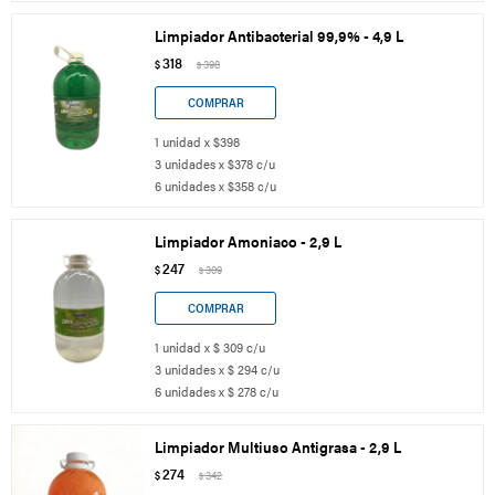
Limpiador Antibacterial 99,9% - 4,9 L
318
$
398
$
1 unidad x $398
3 unidades x $378 c/u
6 unidades x $358 c/u
Limpiador Amoniaco - 2,9 L
247
$
309
$
1 unidad x $ 309 c/u
3 unidades x $ 294 c/u
6 unidades x $ 278 c/u
Limpiador Multiuso Antigrasa - 2,9 L
274
$
342
$