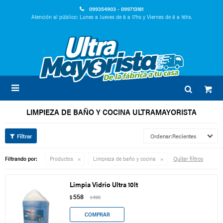
099354903 - 099713181
Atención al público: Lunes a Jueves de 8 a 17hs y Viernes de 8 a 16hs.

LIMPIEZA DE BAÑO Y COCINA ULTRAMAYORISTA
Recientes
Quitar filtros
Filtrando por:
Productos
Limpieza de baño y cocina
Limpia Vidrio Ultra 10lt
558
$
698
$