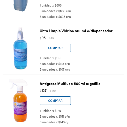
1 unidad x $698
3 unidades x $663 c/u
6 unidades x $628 c/u
Ultra Limpia Vidrios 500ml c/dispensador
95
$
119
$
1 unidad x $119
3 unidades x $113 c/u
6 unidades x $107 c/u
Antigrasa Multiuso 500ml c/gatillo
127
$
159
$
1 unidad x $159
3 unidades x $151 c/u
6 unidades x $143 c/u