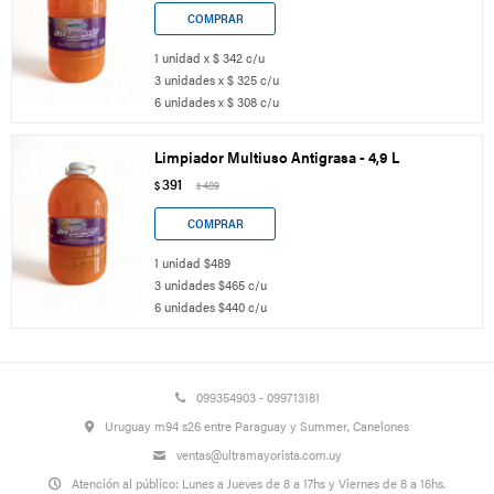
1 unidad x $ 342 c/u
3 unidades x $ 325 c/u
6 unidades x $ 308 c/u
Limpiador Multiuso Antigrasa - 4,9 L
391
$
489
$
1 unidad $489
3 unidades $465 c/u
6 unidades $440 c/u
099354903 - 099713181
Uruguay m94 s26 entre Paraguay y Summer, Canelones
ventas@ultramayorista.com.uy
Atención al público: Lunes a Jueves de 8 a 17hs y Viernes de 8 a 16hs.