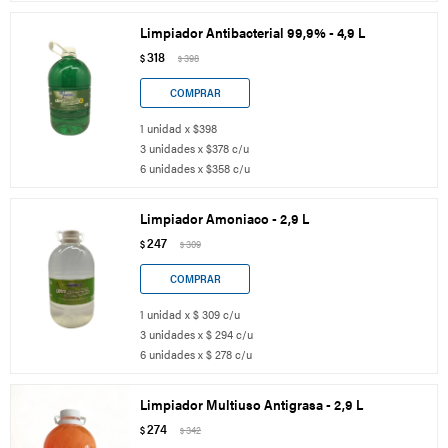
Limpiador Antibacterial 99,9% - 4,9 L
318
$
398
$
1 unidad x $398
3 unidades x $378 c/u
6 unidades x $358 c/u
Limpiador Amoniaco - 2,9 L
247
$
309
$
1 unidad x $ 309 c/u
3 unidades x $ 294 c/u
6 unidades x $ 278 c/u
Limpiador Multiuso Antigrasa - 2,9 L
274
$
342
$