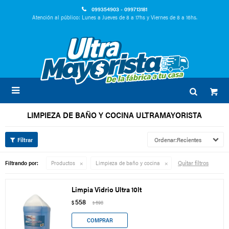
099354903 - 099713181
Atención al público: Lunes a Jueves de 8 a 17hs y Viernes de 8 a 16hs.

LIMPIEZA DE BAÑO Y COCINA ULTRAMAYORISTA
Recientes
Quitar filtros
Filtrando por:
Productos
Limpieza de baño y cocina
Limpia Vidrio Ultra 10lt
558
$
698
$