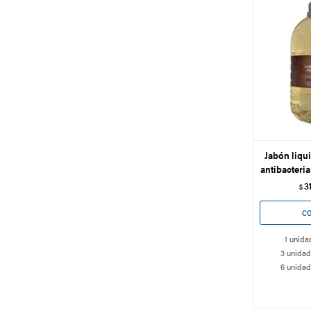
Jabón liqu
antibacteria
3
$
1 unida
3 unidad
6 unidad