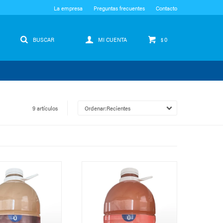
La empresa
Preguntas frecuentes
Contacto
0
$
9 artículos
Recientes