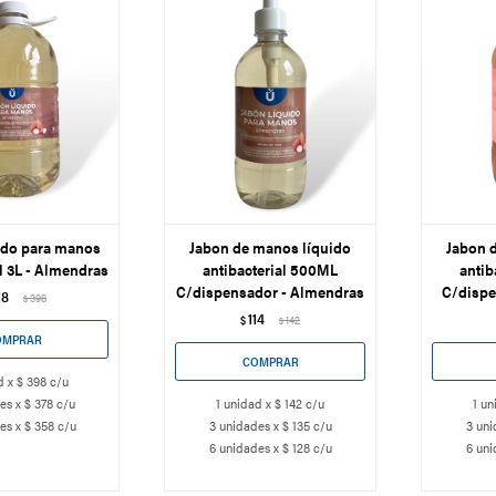
ido para manos
Jabon de manos líquido
Jabon 
l 3L - Almendras
antibacterial 500ML
antib
C/dispensador - Almendras
C/dispe
18
398
$
114
$
142
$
d x $ 398 c/u
es x $ 378 c/u
1 unidad x $ 142 c/u
1 un
es x $ 358 c/u
3 unidades x $ 135 c/u
3 uni
6 unidades x $ 128 c/u
6 uni