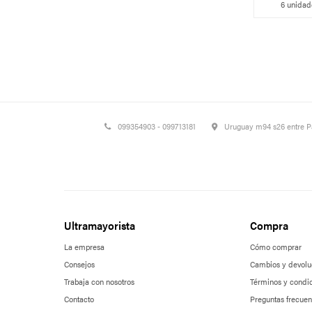
6 unidade
099354903 - 099713181
Uruguay m94 s26 entre 
Ultramayorista
Compra
La empresa
Cómo comprar
Consejos
Cambios y devolu
Trabaja con nosotros
Términos y condi
Contacto
Preguntas frecuen