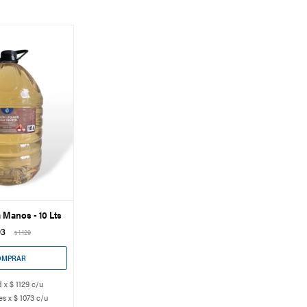
 Manos - 10 Lts
03
1.129
$
 x $ 1129 c/u
s x $ 1073 c/u