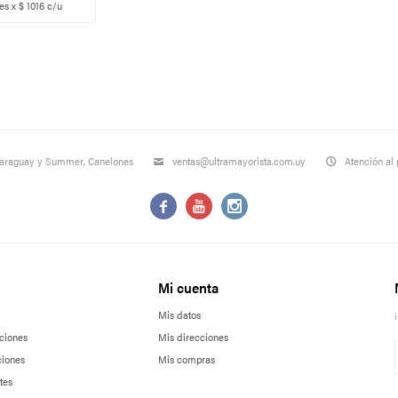
s x $ 1016 c/u
Paraguay y Summer, Canelones
ventas@ultramayorista.com.uy
Atención al 



Mi cuenta
Mis datos
ciones
Mis direcciones
ciones
Mis compras
tes