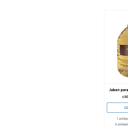
Jabon para
9
$
1 unidad
3 unidade