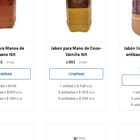
ara Manos de
Jabon para Mano de Coco-
Jabón l
zno 10lt
Vainilla 10lt
antibac
03
903
1.129
$
1.129
$
$
dad x $1129
1 unidad x $ 1129 c/u
es x $1073 c/u
3 unidades x $ 1073 c/u
1 un
s x $ 1016 c/u
6 unidades x $ 1016 c/u
3 uni
6 uni