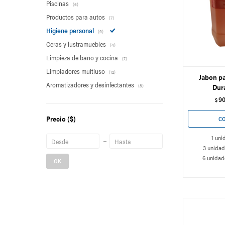
Piscinas
(6)
Productos para autos
(7)
Higiene personal
(9)
Ceras y lustramuebles
(4)
Limpieza de baño y cocina
(7)
Limpiadores multiuso
(12)
Jabon p
Aromatizadores y desinfectantes
Dura
(8)
9
$
Precio
($)
1 uni
3 unidad
6 unidade
OK