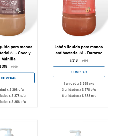
iquido para manos
Jabón liquido para manos
terial 3L - Coco y
antibacterial 3L - Durazno
Vainilla
318
$
398
$
318
$
398
$
1 unidad x $ 398 c/u
idad x $ 398 c/u
3 unidades x $ 378 c/u
dades x $ 378 c/u
6 unidades x $ 358 c/u
dades x $ 358 c/u