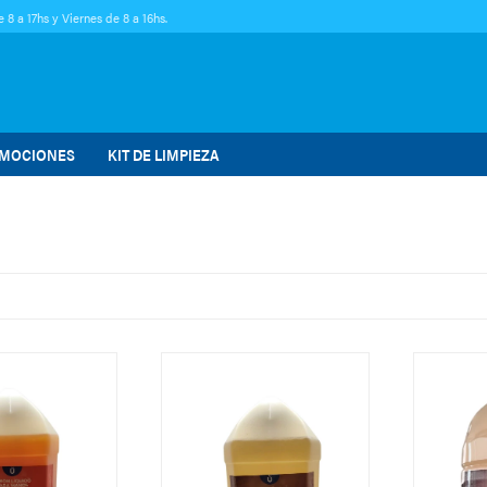
 8 a 17hs y Viernes de 8 a 16hs.
MOCIONES
KIT DE LIMPIEZA