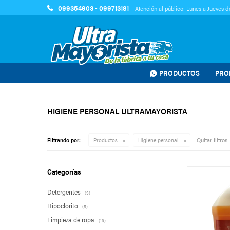
099354903 - 099713181
Atención al público: Lunes a Jueves de
PRODUCTOS
PRO
HIGIENE PERSONAL ULTRAMAYORISTA
Quitar filtros
Filtrando por:
Productos
Higiene personal
Categorías
Detergentes
(3)
Hipoclorito
(5)
Limpieza de ropa
(19)