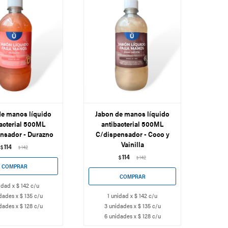
de manos líquido
Jabon de manos líquido
acterial 500ML
antibacterial 500ML
nsador - Durazno
C/dispensador - Coco y
Vainilla
114
$
142
$
114
$
142
$
idad x $ 142 c/u
dades x $ 135 c/u
1 unidad x $ 142 c/u
dades x $ 128 c/u
3 unidades x $ 135 c/u
6 unidades x $ 128 c/u