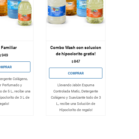
 Familiar
Combo Wash con solucion
de hipoclorito gratis!
949
$
847
$
ergente Colágeno,
r Perfumado y
Llevando Jabón Espuma
o de 5 L, recibe una
Controlada Matic, Detergente
poclorito de 3 L de
Colágeno y Suavizante todo de 3
egalo!
L, recibe una Solución de
Hipoclorito de regalo!