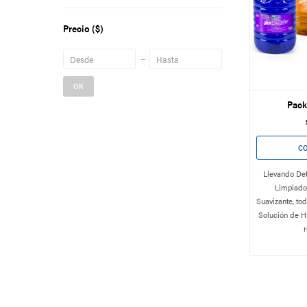
Precio
($)
OK
Pack
Llevando Det
Limpiado
Suavizante, tod
Solución de Hi
r