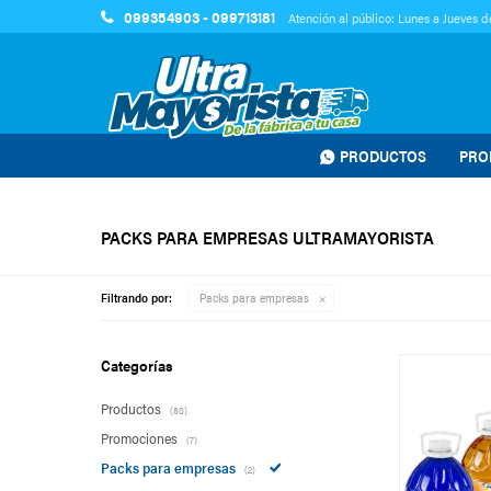
099354903 - 099713181
Atención al público: Lunes a Jueves de
PRODUCTOS
PRO
PACKS PARA EMPRESAS ULTRAMAYORISTA
Filtrando por:
Packs para empresas
Categorías
Productos
(80)
Promociones
(7)
Packs para empresas
(2)