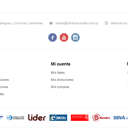
Paraguay y Summer, Canelones
ventas@ultramayorista.com.uy
Atención al 



Mi cuenta
Mis datos
ciones
Mis direcciones
ciones
Mis compras
tes