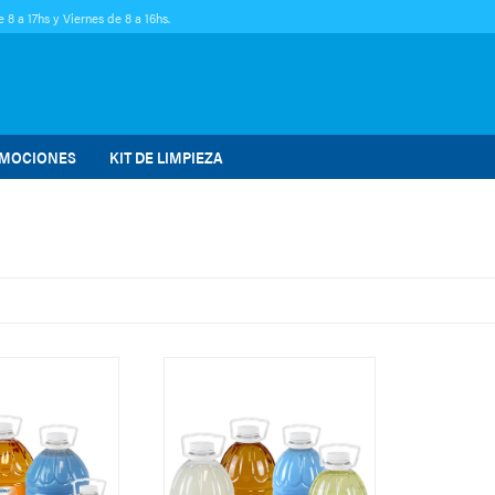
 8 a 17hs y Viernes de 8 a 16hs.
MOCIONES
KIT DE LIMPIEZA