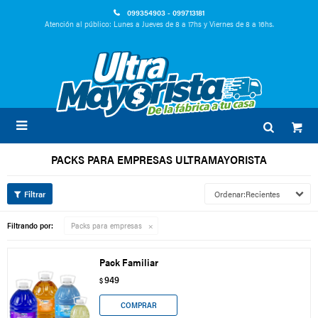
099354903 - 099713181
Atención al público: Lunes a Jueves de 8 a 17hs y Viernes de 8 a 16hs.

PACKS PARA EMPRESAS ULTRAMAYORISTA
Recientes
Filtrando por:
Packs para empresas
Pack Familiar
949
$