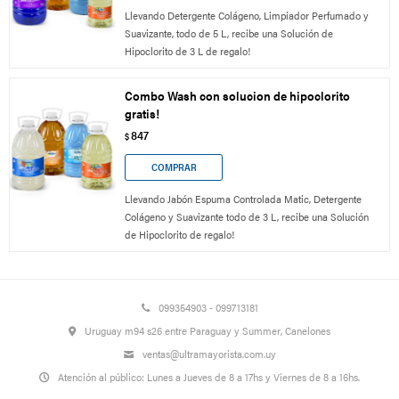
Llevando Detergente Colágeno, Limpiador Perfumado y
Suavizante, todo de 5 L, recibe una Solución de
Hipoclorito de 3 L de regalo!
Combo Wash con solucion de hipoclorito
gratis!
847
$
Llevando Jabón Espuma Controlada Matic, Detergente
Colágeno y Suavizante todo de 3 L, recibe una Solución
de Hipoclorito de regalo!
099354903 - 099713181
Uruguay m94 s26 entre Paraguay y Summer, Canelones
ventas@ultramayorista.com.uy
Atención al público: Lunes a Jueves de 8 a 17hs y Viernes de 8 a 16hs.