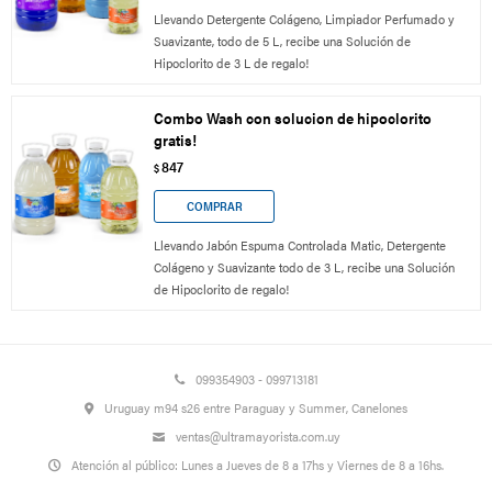
Llevando Detergente Colágeno, Limpiador Perfumado y
Suavizante, todo de 5 L, recibe una Solución de
Hipoclorito de 3 L de regalo!
Combo Wash con solucion de hipoclorito
gratis!
847
$
Llevando Jabón Espuma Controlada Matic, Detergente
Colágeno y Suavizante todo de 3 L, recibe una Solución
de Hipoclorito de regalo!
099354903 - 099713181
Uruguay m94 s26 entre Paraguay y Summer, Canelones
ventas@ultramayorista.com.uy
Atención al público: Lunes a Jueves de 8 a 17hs y Viernes de 8 a 16hs.