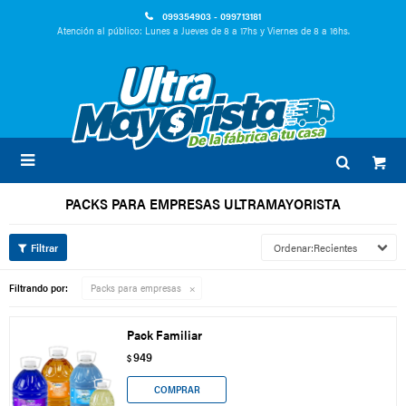
099354903 - 099713181
Atención al público: Lunes a Jueves de 8 a 17hs y Viernes de 8 a 16hs.

PACKS PARA EMPRESAS ULTRAMAYORISTA
Recientes
Filtrando por:
Packs para empresas
Pack Familiar
949
$