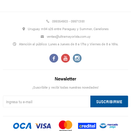
099354903 - 099713181
Uruguay m94 s26 entre Paraguay y Summer, Canelones
ventas@ultramayorista.com.uy
Atención al público: Lunes a Jueves de 8 a 17hs y Viernes de 8 a 16hs.



Newsletter
¡Suscribite y recibí todas nuestras novedades!
SUSCRIBIRME