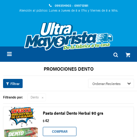
099354903 - 099713181
Atención al público: Lunes a Jueves de 8 a 17hs y Viernes de 8 a 16hs.

PROMOCIONES DENTO
Recientes
Filtrando por:
Dento
Pasta dental Dento Herbal 90 grs
42
$