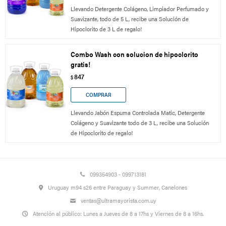
Llevando Detergente Colágeno, Limpiador Perfumado y
Suavizante, todo de 5 L, recibe una Solución de
Hipoclorito de 3 L de regalo!
Combo Wash con solucion de hipoclorito
gratis!
847
$
Llevando Jabón Espuma Controlada Matic, Detergente
Colágeno y Suavizante todo de 3 L, recibe una Solución
de Hipoclorito de regalo!
099354903 - 099713181
Uruguay m94 s26 entre Paraguay y Summer, Canelones
ventas@ultramayorista.com.uy
Atención al público: Lunes a Jueves de 8 a 17hs y Viernes de 8 a 16hs.