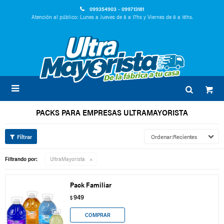
099354903 - 099713181
Atención al público: Lunes a Jueves de 8 a 17hs y Viernes de 8 a 16hs.

PACKS PARA EMPRESAS ULTRAMAYORISTA
Recientes
Filtrando por:
UltraMayorista
Pack Familiar
949
$