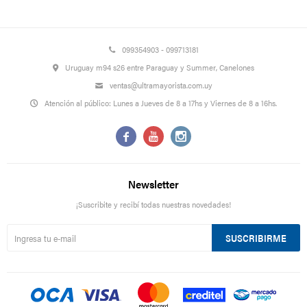
099354903 - 099713181
Uruguay m94 s26 entre Paraguay y Summer, Canelones
ventas@ultramayorista.com.uy
Atención al público: Lunes a Jueves de 8 a 17hs y Viernes de 8 a 16hs.



Newsletter
¡Suscribite y recibí todas nuestras novedades!
SUSCRIBIRME