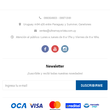
099354903 - 099713181
Uruguay m94 s26 entre Paraguay y Summer, Canelones
ventas@ultramayorista.com.uy
Atención al público: Lunes a Jueves de 8 a 17hs y Viernes de 8 a 16hs.



Newsletter
¡Suscribite y recibí todas nuestras novedades!
SUSCRIBIRME