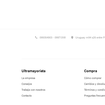
099354903 - 099713181
Uruguay m94 s26 entre 
Ultramayorista
Compra
La empresa
Cómo comprar
Consejos
Cambios y devolu
Trabaja con nosotros
Términos y condi
Contacto
Preguntas frecuen