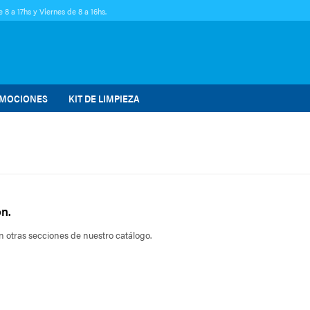
 8 a 17hs y Viernes de 8 a 16hs.
MOCIONES
KIT DE LIMPIEZA
n.
en otras secciones de nuestro catálogo.