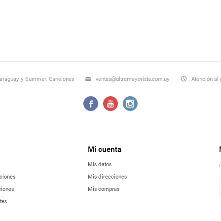
Paraguay y Summer, Canelones
ventas@ultramayorista.com.uy
Atención al 



Mi cuenta
Mis datos
ciones
Mis direcciones
ciones
Mis compras
tes