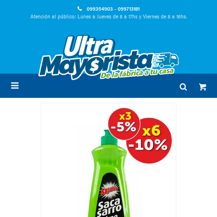
099354903 - 099713181
Atención al público: Lunes a Jueves de 8 a 17hs y Viernes de 8 a 16hs.
