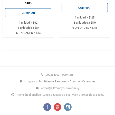
105
$
1 unidad x $125
1 unidad x $92
3 unidades x $119
3 unidades x $87
6 UNIDADES X $113
6 UNIDADES X $83
099354903 - 099713181
Uruguay m94 s26 entre Paraguay y Summer, Canelones
ventas@ultramayorista.com.uy
Atención al público: Lunes a Jueves de 8 a 17hs y Viernes de 8 a 16hs.


