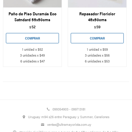
Paño de Piso Duramás Eco
Repasador Floriclor
Satndard 55x50cms
45x50cms
52
59
$
$
1 unidad x $52
1 unidad x $59
3 unidades x $49
3 unidades x $56
6 unidades x $47
6 unidades x $53
099354903 - 099713181
Uruguay m94 s26 entre Paraguay y Summer, Canelones
ventas@ultramayorista.com.uy