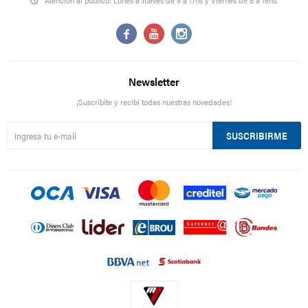
Atención al público: Lunes a Jueves de 8 a 17hs y Viernes de 8 a 16hs.



Newsletter
¡Suscribite y recibí todas nuestras novedades!
SUSCRIBIRME