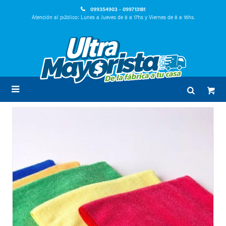
099354903 - 099713181
Atención al público: Lunes a Jueves de 8 a 17hs y Viernes de 8 a 16hs.
