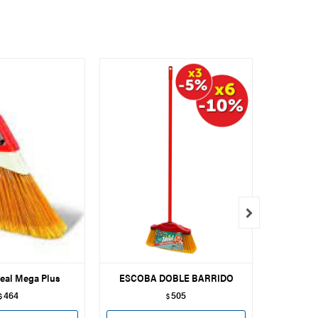

eal Mega Plus
ESCOBA DOBLE BARRIDO
Set de Lim
Fr
464
505
$
$