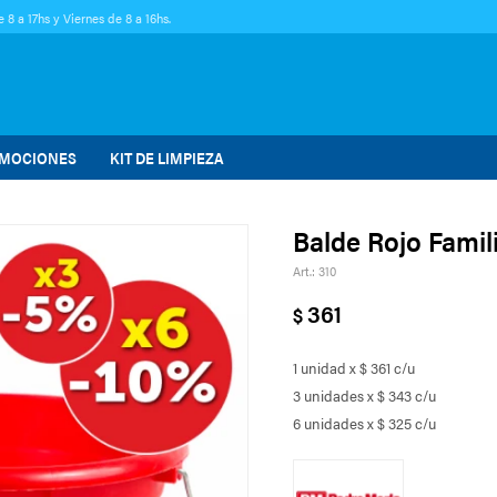
 8 a 17hs y Viernes de 8 a 16hs.
MOCIONES
KIT DE LIMPIEZA
Balde Rojo Familia
310
361
$
1 unidad x $ 361 c/u
3 unidades x $ 343 c/u
6 unidades x $ 325 c/u