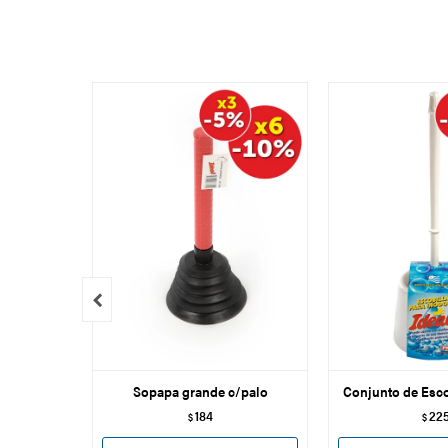

Sopapa grande c/palo
Conjunto de Esco
184
22
$
$