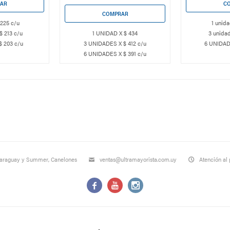
 225 c/u
1 unida
$ 213 c/u
1 UNIDAD X $ 434
3 unidad
$ 203 c/u
3 UNIDADES X $ 412 c/u
6 UNIDAD
6 UNIDADES X $ 391 c/u
Paraguay y Summer, Canelones
ventas@ultramayorista.com.uy
Atención al 


