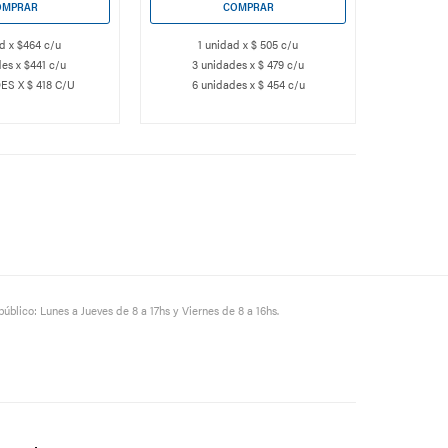
d x $464 c/u
1 unidad x $ 505 c/u
es x $441 c/u
3 unidades x $ 479 c/u
1 
ES X $ 418 C/U
6 unidades x $ 454 c/u
3 u
6 u
público: Lunes a Jueves de 8 a 17hs y Viernes de 8 a 16hs.