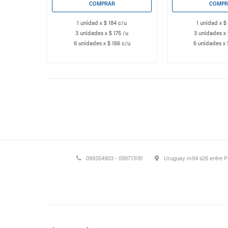
1 unidad x $ 184 c/u
1 unidad x $
3 unidades x $ 175 /u
3 unidades x 
6 unidades x $ 166 c/u
6 unidades x 
099354903 - 099713181
Uruguay m94 s26 entre 