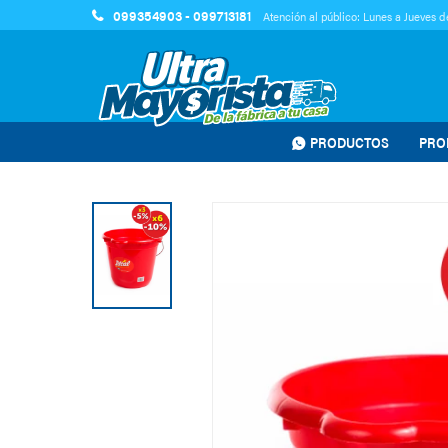
099354903 - 099713181
Atención al público: Lunes a Jueves de
PRODUCTOS
PRO