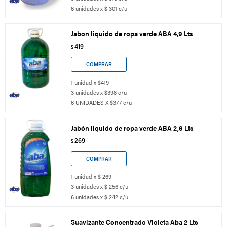
6 unidades x $ 301 c/u
Jabon liquido de ropa verde ABA 4,9 Lts
419
$
1 unidad x $419
3 unidades x $398 c/u
6 UNIDADES X $377 c/u
Jabón liquido de ropa verde ABA 2,9 Lts
269
$
1 unidad x $ 269
3 unidades x $ 256 c/u
6 unidades x $ 242 c/u
Suavizante Concentrado Violeta Aba 2 Lts