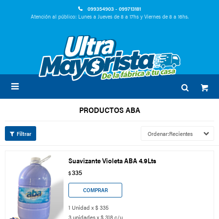
099354903 - 099713181
Atención al público: Lunes a Jueves de 8 a 17hs y Viernes de 8 a 16hs.

PRODUCTOS ABA
Recientes
Suavizante Violeta ABA 4.9Lts
335
$
1 Unidad x $ 335
3 unidades x $ 318 c/u