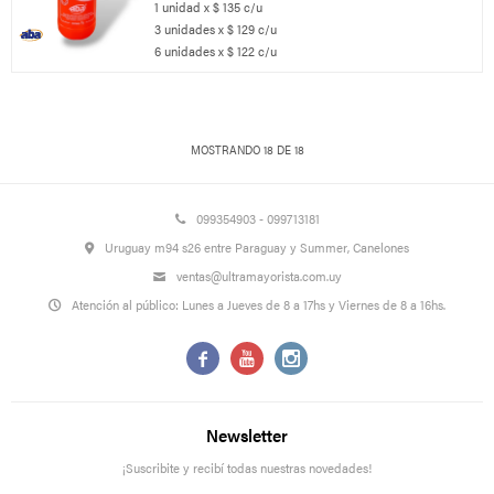
1 unidad x $ 135 c/u
3 unidades x $ 129 c/u
6 unidades x $ 122 c/u
MOSTRANDO
18
DE
18
099354903 - 099713181
Uruguay m94 s26 entre Paraguay y Summer, Canelones
ventas@ultramayorista.com.uy
Atención al público: Lunes a Jueves de 8 a 17hs y Viernes de 8 a 16hs.



Newsletter
¡Suscribite y recibí todas nuestras novedades!