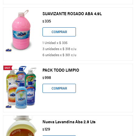
SUAVIZANTE ROSADO ABA 4.9L
335
$
1 Unidad x $ 335
3 unidades x $ 318 c/u
6 unidades x $ 301 c/u
PACK TODO LIMPIO
998
$
Nueva Lavandina Aba 2.9 Lts
129
$