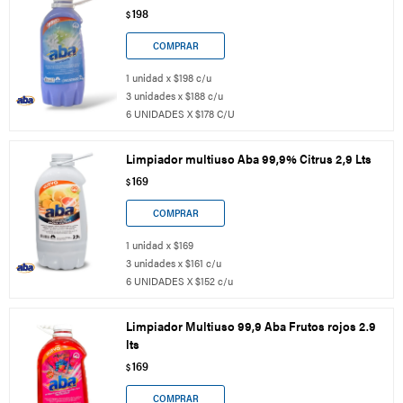
198
$
1 unidad x $198 c/u
3 unidades x $188 c/u
6 UNIDADES X $178 C/U
Limpiador multiuso Aba 99,9% Citrus 2,9 Lts
169
$
1 unidad x $169
3 unidades x $161 c/u
6 UNIDADES X $152 c/u
Limpiador Multiuso 99,9 Aba Frutos rojos 2.9
lts
169
$