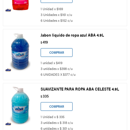
1 Unidad x $169
3 Unidades x $161 c/u
6 Unidades x $152 c/u
Jabon liquido de ropa azul ABA 4.9L
419
$
1 unidad x $419
3 unidades x $398 c/u
6 UNIDADES X $377 c/u
SUAVIZANTE PARA ROPA ABA CELESTE 4.9L
335
$
1 Unidad x $ 335
3 unidades x $ 318 c/u
6 unidades x $ 301 c/u