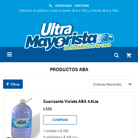
099354903 - 099713181
Atención al público: Lunes a Jueves de 8 a 17hs y Viernes de 8 a 16hs.

PRODUCTOS ABA
Recientes
Suavizante Violeta ABA 4.9Lts
335
$
1 Unidad x $ 335
3 unidades x $ 318 c/u