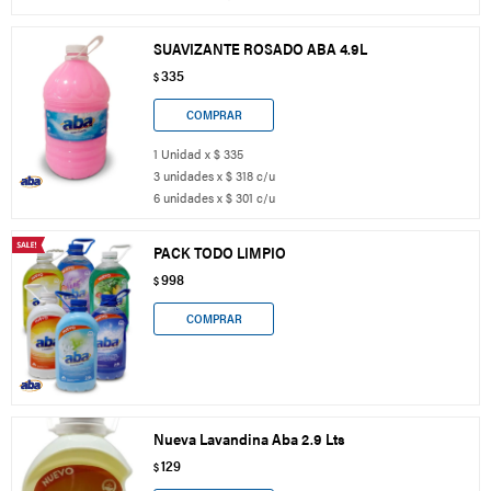
SUAVIZANTE ROSADO ABA 4.9L
335
$
1 Unidad x $ 335
3 unidades x $ 318 c/u
6 unidades x $ 301 c/u
PACK TODO LIMPIO
998
$
Nueva Lavandina Aba 2.9 Lts
129
$