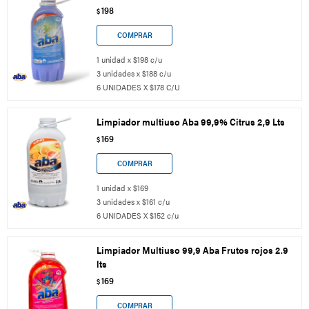
198
$
1 unidad x $198 c/u
3 unidades x $188 c/u
6 UNIDADES X $178 C/U
Limpiador multiuso Aba 99,9% Citrus 2,9 Lts
169
$
1 unidad x $169
3 unidades x $161 c/u
6 UNIDADES X $152 c/u
Limpiador Multiuso 99,9 Aba Frutos rojos 2.9
lts
169
$