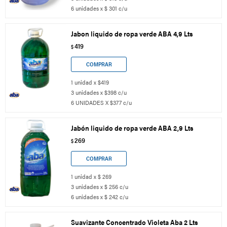
6 unidades x $ 301 c/u
Jabon liquido de ropa verde ABA 4,9 Lts
419
$
1 unidad x $419
3 unidades x $398 c/u
6 UNIDADES X $377 c/u
Jabón liquido de ropa verde ABA 2,9 Lts
269
$
1 unidad x $ 269
3 unidades x $ 256 c/u
6 unidades x $ 242 c/u
Suavizante Concentrado Violeta Aba 2 Lts