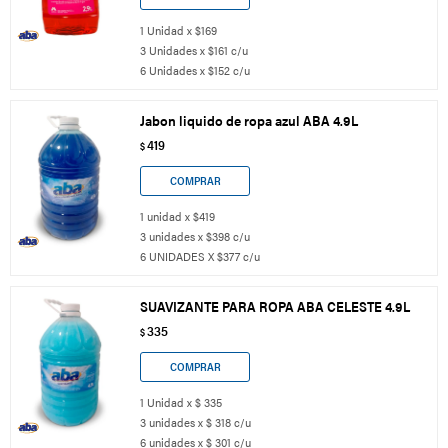
1 Unidad x $169
3 Unidades x $161 c/u
6 Unidades x $152 c/u
Jabon liquido de ropa azul ABA 4.9L
419
$
1 unidad x $419
3 unidades x $398 c/u
6 UNIDADES X $377 c/u
SUAVIZANTE PARA ROPA ABA CELESTE 4.9L
335
$
1 Unidad x $ 335
3 unidades x $ 318 c/u
6 unidades x $ 301 c/u