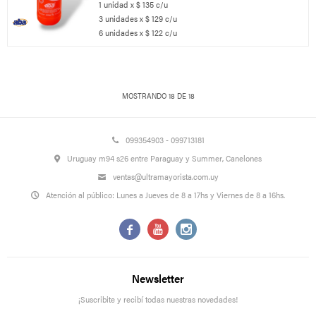
1 unidad x $ 135 c/u
3 unidades x $ 129 c/u
6 unidades x $ 122 c/u
MOSTRANDO
18
DE
18
099354903 - 099713181
Uruguay m94 s26 entre Paraguay y Summer, Canelones
ventas@ultramayorista.com.uy
Atención al público: Lunes a Jueves de 8 a 17hs y Viernes de 8 a 16hs.



Newsletter
¡Suscribite y recibí todas nuestras novedades!