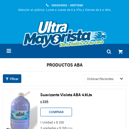
099354903 - 099713181
Atención al público: Lunes a Jueves de 8 a 17hs y Viernes de 8 a 16hs.

PRODUCTOS ABA
Recientes
Suavizante Violeta ABA 4.9Lts
335
$
1 Unidad x $ 335
3 unidades x $ 318 c/u