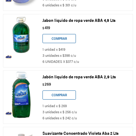
6 unidades x $ 301 c/u
Jabon liquido de ropa verde ABA 4,9 Lts
419
$
1 unidad x $419
3 unidades x $398 c/u
6 UNIDADES X $377 c/u
Jabón liquido de ropa verde ABA 2,9 Lts
269
$
1 unidad x $ 269
3 unidades x $ 256 c/u
6 unidades x $ 242 c/u
Suavizante Concentrado Violeta Aba 2 Lts