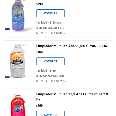
198
$
1 unidad x $198 c/u
3 unidades x $188 c/u
6 UNIDADES X $178 C/U
Limpiador multiuso Aba 99,9% Citrus 2,9 Lts
169
$
1 unidad x $169
3 unidades x $161 c/u
6 UNIDADES X $152 c/u
Limpiador Multiuso 99,9 Aba Frutos rojos 2.9
lts
169
$