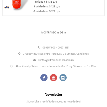
1 unidad x $ 135 c/u
3 unidades x $ 129 c/u
6 unidades x $ 122 c/u
MOSTRANDO
18
DE
18
099354903 - 099713181
Uruguay m94 s26 entre Paraguay y Summer, Canelones
ventas@ultramayorista.com.uy
Atención al público: Lunes a Jueves de 8 a 17hs y Viernes de 8 a 16hs.



Newsletter
¡Suscribite y recibí todas nuestras novedades!