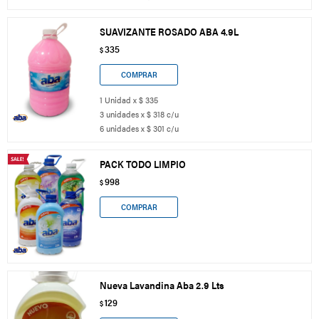
SUAVIZANTE ROSADO ABA 4.9L
335
$
1 Unidad x $ 335
3 unidades x $ 318 c/u
6 unidades x $ 301 c/u
PACK TODO LIMPIO
998
$
Nueva Lavandina Aba 2.9 Lts
129
$