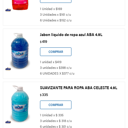
1 Unidad x $169
3 Unidades x $161 c/u
6 Unidades x $152 c/u
Jabon liquido de ropa azul ABA 4.9L
419
$
1 unidad x $419
3 unidades x $398 c/u
6 UNIDADES X $377 c/u
SUAVIZANTE PARA ROPA ABA CELESTE 4.9L
335
$
1 Unidad x $ 335
3 unidades x $ 318 c/u
6 unidades x $ 301 c/u