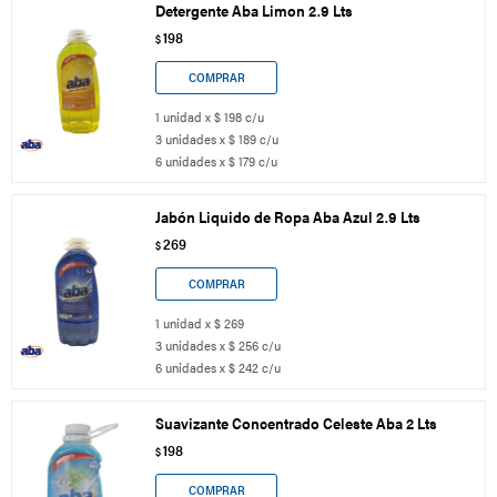
Detergente Aba Limon 2.9 Lts
198
$
1 unidad x $ 198 c/u
3 unidades x $ 189 c/u
6 unidades x $ 179 c/u
Jabón Liquido de Ropa Aba Azul 2.9 Lts
269
$
1 unidad x $ 269
3 unidades x $ 256 c/u
6 unidades x $ 242 c/u
Suavizante Concentrado Celeste Aba 2 Lts
198
$