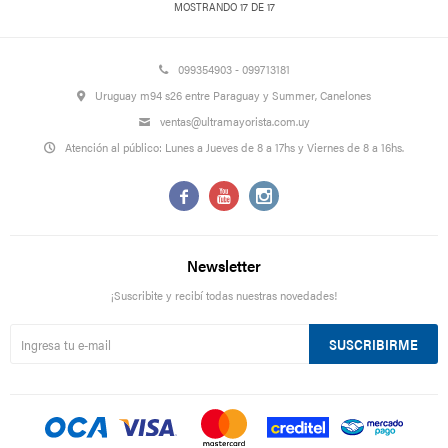
MOSTRANDO
17
DE
17
099354903 - 099713181
Uruguay m94 s26 entre Paraguay y Summer, Canelones
ventas@ultramayorista.com.uy
Atención al público: Lunes a Jueves de 8 a 17hs y Viernes de 8 a 16hs.



Newsletter
¡Suscribite y recibí todas nuestras novedades!
SUSCRIBIRME