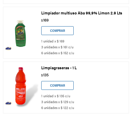
Limpiador multiuso Aba 99,9% Limon 2.9 Lts
169
$
1 unidad x $ 169
3 unidades x $ 161 c/u
6 unidades x $ 152 c/u
Limpiagraseras - 1 L
135
$
1 unidad x $ 135 c/u
3 unidades x $ 129 c/u
6 unidades x $ 122 c/u