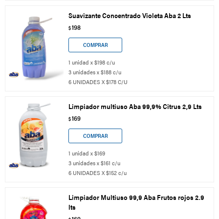
Suavizante Concentrado Violeta Aba 2 Lts
198
$
1 unidad x $198 c/u
3 unidades x $188 c/u
6 UNIDADES X $178 C/U
Limpiador multiuso Aba 99,9% Citrus 2,9 Lts
169
$
1 unidad x $169
3 unidades x $161 c/u
6 UNIDADES X $152 c/u
Limpiador Multiuso 99,9 Aba Frutos rojos 2.9
lts
169