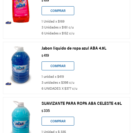
$
1 Unidad x $169
3 Unidades x $161 c/u
6 Unidades x $152 c/u
Jabon liquido de ropa azul ABA 4.9L
419
$
1 unidad x $419
3 unidades x $398 c/u
6 UNIDADES X $377 c/u
SUAVIZANTE PARA ROPA ABA CELESTE 4.9L
335
$
1 Unidad x $ 335