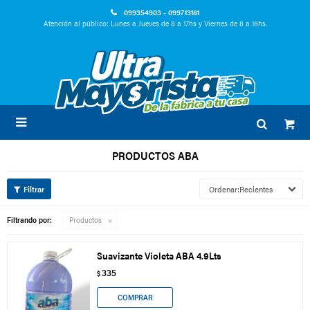
099354903 - 099713181
Atención al público: Lunes a Jueves de 8 a 17hs y Viernes de 8 a 16hs.

PRODUCTOS ABA
Recientes
Filtrando por:
Productos
Suavizante Violeta ABA 4.9Lts
335
$