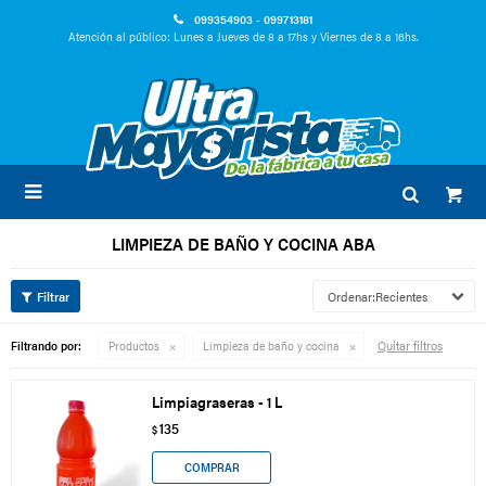
099354903 - 099713181
Atención al público: Lunes a Jueves de 8 a 17hs y Viernes de 8 a 16hs.

LIMPIEZA DE BAÑO Y COCINA ABA
Recientes
Quitar filtros
Filtrando por:
Productos
Limpieza de baño y cocina
Limpiagraseras - 1 L
135
$