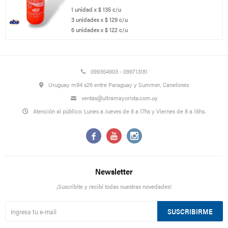
1 unidad x $ 135 c/u
3 unidades x $ 129 c/u
6 unidades x $ 122 c/u
099354903 - 099713181
Uruguay m94 s26 entre Paraguay y Summer, Canelones
ventas@ultramayorista.com.uy
Atención al público: Lunes a Jueves de 8 a 17hs y Viernes de 8 a 16hs.



Newsletter
¡Suscribite y recibí todas nuestras novedades!
SUSCRIBIRME