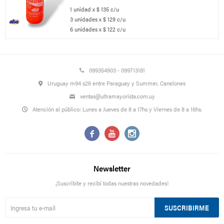
1 unidad x $ 135 c/u
3 unidades x $ 129 c/u
6 unidades x $ 122 c/u
099354903 - 099713181
Uruguay m94 s26 entre Paraguay y Summer, Canelones
ventas@ultramayorista.com.uy
Atención al público: Lunes a Jueves de 8 a 17hs y Viernes de 8 a 16hs.



Newsletter
¡Suscribite y recibí todas nuestras novedades!
SUSCRIBIRME