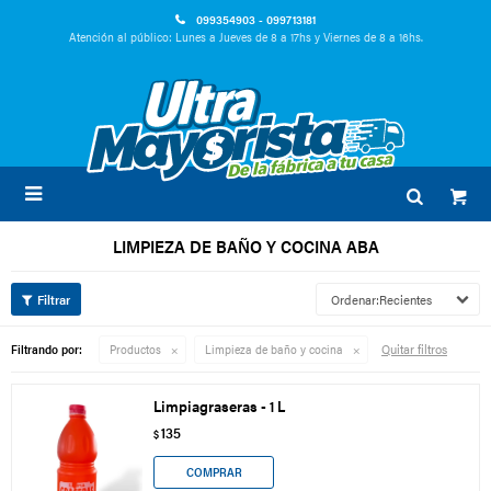
099354903 - 099713181
Atención al público: Lunes a Jueves de 8 a 17hs y Viernes de 8 a 16hs.

LIMPIEZA DE BAÑO Y COCINA ABA
Recientes
Quitar filtros
Filtrando por:
Productos
Limpieza de baño y cocina
Limpiagraseras - 1 L
135
$