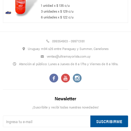
1 unidad x $ 135 c/u
3 unidades x $ 129 c/u
6 unidades x $ 122 c/u
099354903 - 099713181
Uruguay m94 s26 entre Paraguay y Summer, Canelones
ventas@ultramayorista.com.uy
Atención al público: Lunes a Jueves de 8 a 17hs y Viernes de 8 a 16hs.



Newsletter
¡Suscribite y recibí todas nuestras novedades!
SUSCRIBIRME