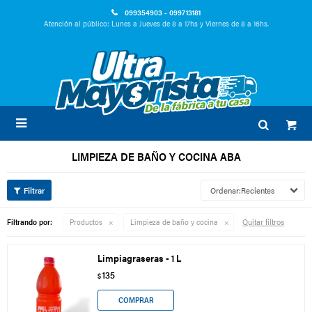
099354903 - 099713181
Atención al público: Lunes a Jueves de 8 a 17hs y Viernes de 8 a 16hs.

LIMPIEZA DE BAÑO Y COCINA ABA
Recientes
Quitar filtros
Filtrando por:
Productos
Limpieza de baño y cocina
Limpiagraseras - 1 L
135
$