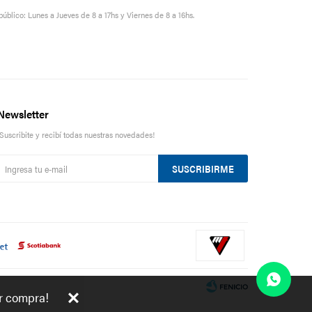
público: Lunes a Jueves de 8 a 17hs y Viernes de 8 a 16hs.
Newsletter
¡Suscribite y recibí todas nuestras novedades!
SUSCRIBIRME
er compra!