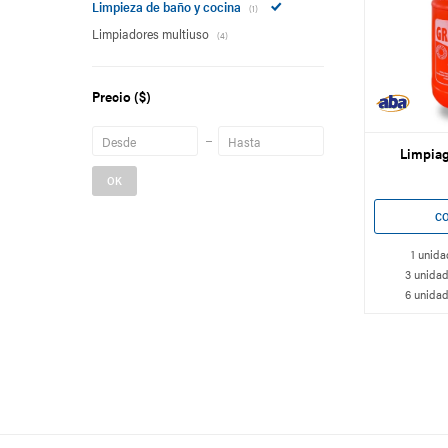
Limpieza de baño y cocina
(1)
Limpiadores multiuso
(4)
Precio
($)
Limpiagr
OK
1 unida
3 unidad
6 unidad