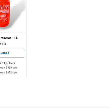
aseras - 1 L
135
$
d x $ 135 c/u
es x $ 129 c/u
es x $ 122 c/u