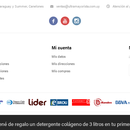
Paraguay y Summer, Canelones
ventas@ultramayorista.com.uy
Atención al 



Mi cuenta
Mis datos
ciones
Mis direcciones
ciones
Mis compras
tes
tené de regalo un detergente colágeno de 3 litros en tu prim