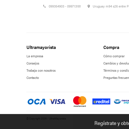
099354903 - 099713181
Uruguay m94 s26 entre 
Ultramayorista
Compra
La empresa
Cómo comprar
Consejos
Cambios y devolu
Trabaja con nosotros
Términos y condi
Contacto
Preguntas frecuen
© Copyright 2026 / UltraMayorista
Regístrate y ob