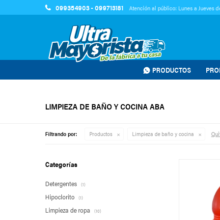
099354903 - 099713181
Atención al público: Lunes a Jueves de
PRODUCTOS
PRO
LIMPIEZA DE BAÑO Y COCINA ABA
Quit
Filtrando por:
Productos
Limpieza de baño y cocina
Categorías
Detergentes
(1)
Hipoclorito
(1)
Limpieza de ropa
(10)