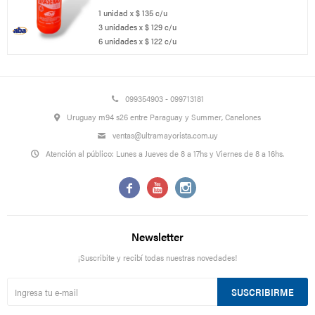
1 unidad x $ 135 c/u
3 unidades x $ 129 c/u
6 unidades x $ 122 c/u
099354903 - 099713181
Uruguay m94 s26 entre Paraguay y Summer, Canelones
ventas@ultramayorista.com.uy
Atención al público: Lunes a Jueves de 8 a 17hs y Viernes de 8 a 16hs.



Newsletter
¡Suscribite y recibí todas nuestras novedades!
SUSCRIBIRME