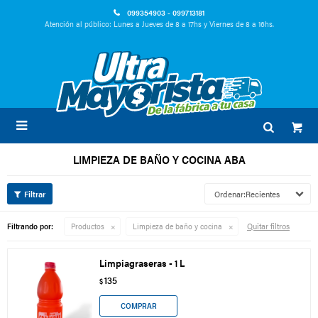
099354903 - 099713181
Atención al público: Lunes a Jueves de 8 a 17hs y Viernes de 8 a 16hs.

LIMPIEZA DE BAÑO Y COCINA ABA
Recientes
Quitar filtros
Filtrando por:
Productos
Limpieza de baño y cocina
Limpiagraseras - 1 L
135
$