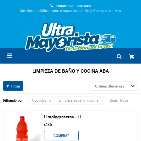
099354903 - 099713181
Atención al público: Lunes a Jueves de 8 a 17hs y Viernes de 8 a 16hs.

LIMPIEZA DE BAÑO Y COCINA ABA
Recientes
Quitar filtros
Filtrando por:
Productos
Limpieza de baño y cocina
Limpiagraseras - 1 L
135
$