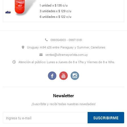
1 unidad x $ 135 c/u
3 unidades x $ 129 c/u
6 unidades x $ 122 c/u
099354903 - 099713181
Uruguay m94 s26 entre Paraguay y Summer, Canelones
ventas@ultramayorista.com.uy
Atención al público: Lunes a Jueves de 8 a 17hs y Viernes de 8 a 16hs.



Newsletter
¡Suscribite y recibí todas nuestras novedades!
SUSCRIBIRME