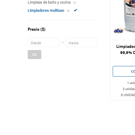
Limpieza de baño y cocina
(1)
Limpiadores multiuso
(4)
Precio
($)
Limpiador
99,9% Ci
OK
1 uni
3 unidad
6 UNIDAD