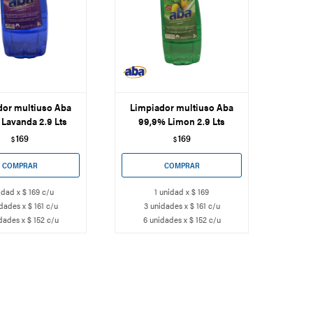
dor multiuso Aba
Limpiador multiuso Aba
Lavanda 2.9 Lts
99,9% Limon 2.9 Lts
169
169
$
$
idad x $ 169 c/u
1 unidad x $ 169
dades x $ 161 c/u
3 unidades x $ 161 c/u
dades x $ 152 c/u
6 unidades x $ 152 c/u