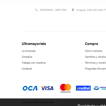
099354903 - 099713181
Uruguay m94 s26 entre 
Ultramayorista
Compra
La empresa
Cómo comprar
Consejos
Cambios y devolu
Trabaja con nosotros
Términos y condi
Contacto
Preguntas frecuen
© Copyright 2026 / UltraMayorista
Regístrate y ob