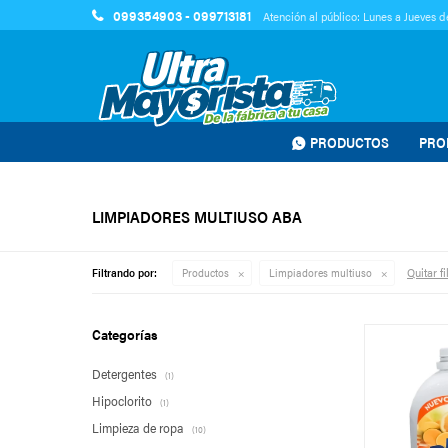
099354903 - 099713181
Atención al público: Lunes a Jueves de
PRODUCTOS
PRO
LIMPIADORES MULTIUSO ABA
Quitar fi
Filtrando por:
Productos
Limpiadores multiuso
Categorías
Detergentes
(1)
Hipoclorito
(1)
Limpieza de ropa
(10)