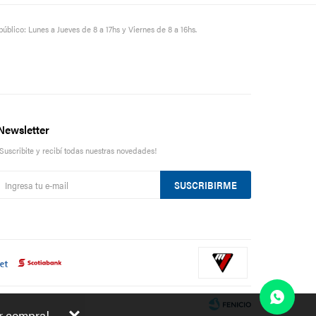
público: Lunes a Jueves de 8 a 17hs y Viernes de 8 a 16hs.
Newsletter
¡Suscribite y recibí todas nuestras novedades!
SUSCRIBIRME
er compra!