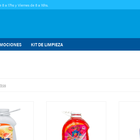
 8 a 17hs y Viernes de 8 a 16hs.
MOCIONES
KIT DE LIMPIEZA
ltros