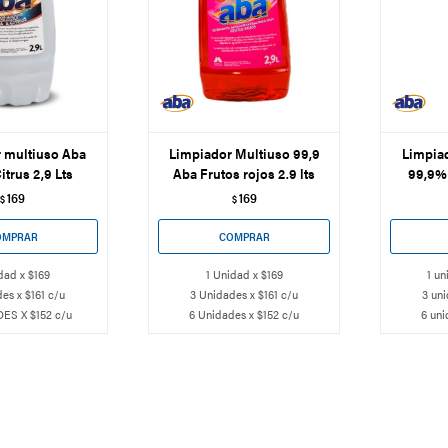
 multiuso Aba
Limpiador Multiuso 99,9
Limpia
trus 2,9 Lts
Aba Frutos rojos 2.9 lts
99,9% 
169
169
$
$
dad x $169
1 Unidad x $169
1 un
es x $161 c/u
3 Unidades x $161 c/u
3 uni
ES X $152 c/u
6 Unidades x $152 c/u
6 uni