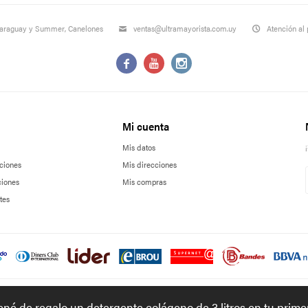
Paraguay y Summer, Canelones
ventas@ultramayorista.com.uy
Atención al 



Mi cuenta
Mis datos
ciones
Mis direcciones
ciones
Mis compras
tes
tené de regalo un detergente colágeno de 3 litros en tu prim