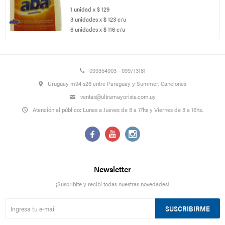
1 unidad x $ 129
3 unidades x $ 123 c/u
6 unidades x $ 116 c/u
099354903 - 099713181
Uruguay m94 s26 entre Paraguay y Summer, Canelones
ventas@ultramayorista.com.uy
Atención al público: Lunes a Jueves de 8 a 17hs y Viernes de 8 a 16hs.



Newsletter
¡Suscribite y recibí todas nuestras novedades!
SUSCRIBIRME