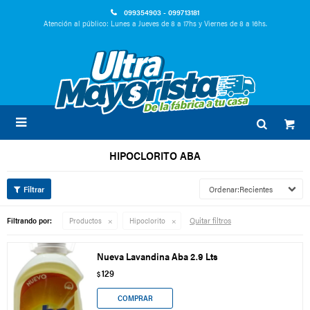
099354903 - 099713181
Atención al público: Lunes a Jueves de 8 a 17hs y Viernes de 8 a 16hs.

HIPOCLORITO ABA
Recientes
Quitar filtros
Filtrando por:
Productos
Hipoclorito
Nueva Lavandina Aba 2.9 Lts
129
$