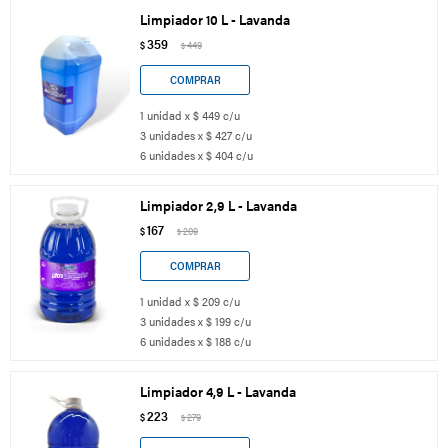
Limpiador 10 L - Lavanda
359
$
449
$
1 unidad x $ 449 c/u
3 unidades x $ 427 c/u
6 unidades x $ 404 c/u
Limpiador 2,9 L - Lavanda
167
$
209
$
1 unidad x $ 209 c/u
3 unidades x $ 199 c/u
6 unidades x $ 188 c/u
Limpiador 4,9 L - Lavanda
223
$
279
$