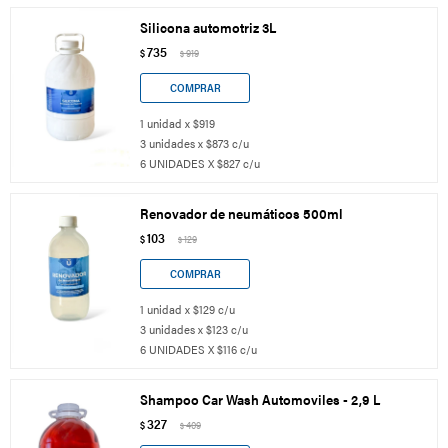
Silicona automotriz 3L
735
$
919
$
1 unidad x $919
3 unidades x $873 c/u
6 UNIDADES X $827 c/u
Renovador de neumáticos 500ml
103
$
129
$
1 unidad x $129 c/u
3 unidades x $123 c/u
6 UNIDADES X $116 c/u
Shampoo Car Wash Automoviles - 2,9 L
327
$
409
$