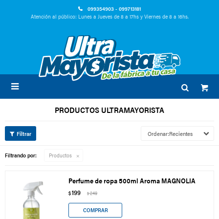
099354903 - 099713181
Atención al público: Lunes a Jueves de 8 a 17hs y Viernes de 8 a 16hs.

PRODUCTOS ULTRAMAYORISTA
Recientes
Filtrando por:
Productos
Perfume de ropa 500ml Aroma MAGNOLIA
199
$
249
$