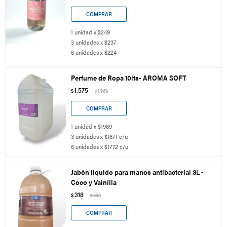
1 unidad x $249
3 unidades x $237
6 unidades x $224
Perfume de Ropa 10lts- AROMA SOFT
1.575
$
1.969
$
1 unidad x $1969
3 unidades x $1871 c/u
6 unidades x $1772 c/u
Jabón liquido para manos antibacterial 3L -
Coco y Vainilla
318
$
398
$