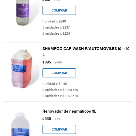
1 unidad x $249
3 unidades x $237
6 unidades x $224
SHAMPOO CAR WASH P/AUTOMOVILES 10l - 10
L
895
$
1.119
$
1 unidad x $ 1119
3 unidades x $ 1063 c/u
6 unidades x $ 1007 c/u
Renovador de neumáticos 3L
535
$
669
$