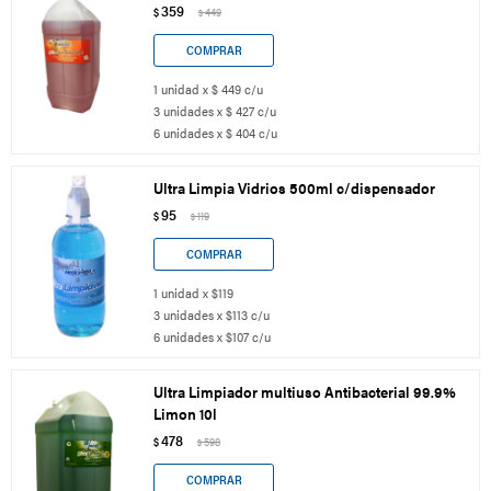
359
$
449
$
1 unidad x $ 449 c/u
3 unidades x $ 427 c/u
6 unidades x $ 404 c/u
Ultra Limpia Vidrios 500ml c/dispensador
95
$
119
$
1 unidad x $119
3 unidades x $113 c/u
6 unidades x $107 c/u
Ultra Limpiador multiuso Antibacterial 99.9%
Limon 10l
478
$
598
$