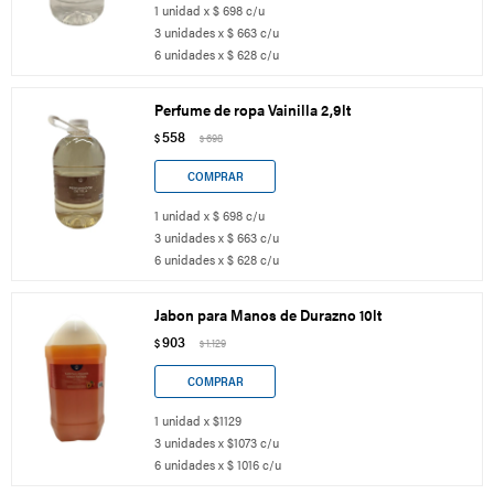
1 unidad x $ 698 c/u
3 unidades x $ 663 c/u
6 unidades x $ 628 c/u
Perfume de ropa Vainilla 2,9lt
558
$
698
$
1 unidad x $ 698 c/u
3 unidades x $ 663 c/u
6 unidades x $ 628 c/u
Jabon para Manos de Durazno 10lt
903
$
1.129
$
1 unidad x $1129
3 unidades x $1073 c/u
6 unidades x $ 1016 c/u