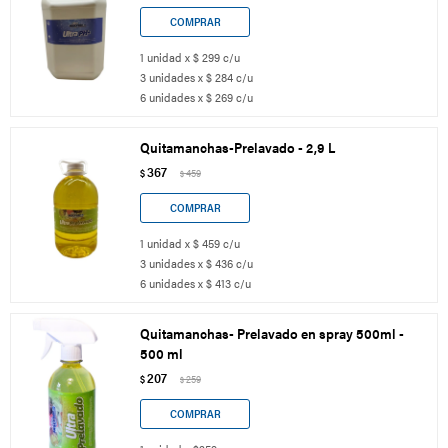
1 unidad x $ 299 c/u
3 unidades x $ 284 c/u
6 unidades x $ 269 c/u
Quitamanchas-Prelavado - 2,9 L
367
$
459
$
1 unidad x $ 459 c/u
3 unidades x $ 436 c/u
6 unidades x $ 413 c/u
Quitamanchas- Prelavado en spray 500ml -
500 ml
207
$
259
$