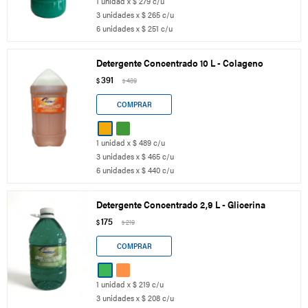
1 unidad x $ 279 c/u
3 unidades x $ 265 c/u
6 unidades x $ 251 c/u
Detergente Concentrado 10 L - Colageno
391
$
489
$
1 unidad x $ 489 c/u
3 unidades x $ 465 c/u
6 unidades x $ 440 c/u
Detergente Concentrado 2,9 L - Glicerina
175
$
219
$
1 unidad x $ 219 c/u
3 unidades x $ 208 c/u