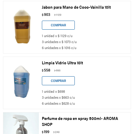
Jabon para Mano de Coco-Vainilla 10lt
903
$
1.129
$
1 unidad x $ 1129 c/u
3 unidades x $ 1073 c/u
6 unidades x $ 1016 c/u
Limpia Vidrio Ultra 10lt
558
$
698
$
1 unidad x $698
3 unidades x $663 c/u
6 unidades x $628 c/u
Perfume de ropa en spray 500ml- AROMA
SHOP
199
$
249
$