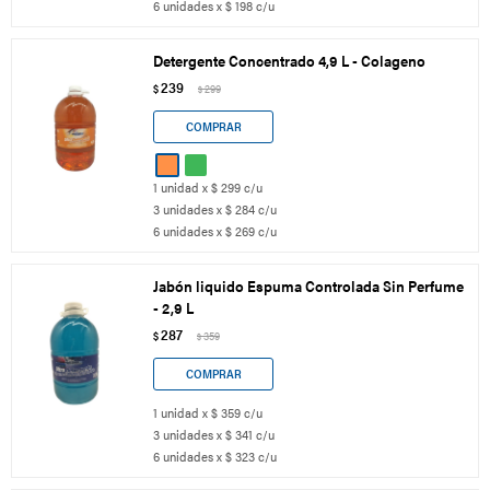
6 unidades x $ 198 c/u
Detergente Concentrado 4,9 L - Colageno
239
$
299
$
1 unidad x $ 299 c/u
3 unidades x $ 284 c/u
6 unidades x $ 269 c/u
Jabón liquido Espuma Controlada Sin Perfume
- 2,9 L
287
$
359
$
1 unidad x $ 359 c/u
3 unidades x $ 341 c/u
6 unidades x $ 323 c/u