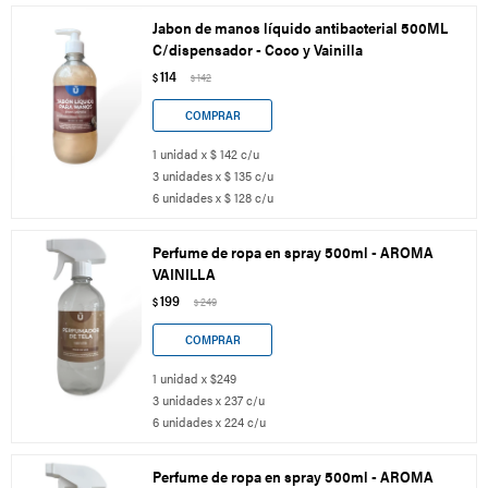
Jabon de manos líquido antibacterial 500ML
C/dispensador - Coco y Vainilla
114
$
142
$
1 unidad x $ 142 c/u
3 unidades x $ 135 c/u
6 unidades x $ 128 c/u
Perfume de ropa en spray 500ml - AROMA
VAINILLA
199
$
249
$
1 unidad x $249
3 unidades x 237 c/u
6 unidades x 224 c/u
Perfume de ropa en spray 500ml - AROMA