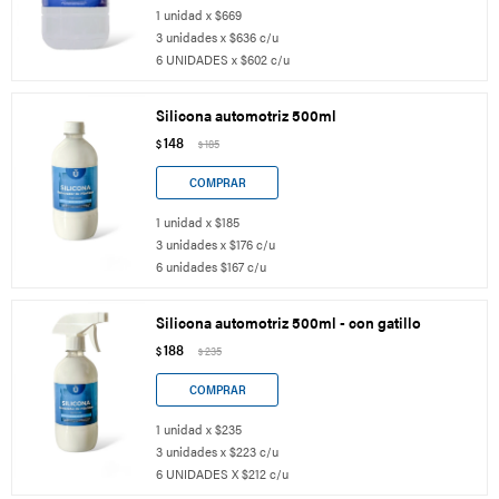
1 unidad x $669
3 unidades x $636 c/u
6 UNIDADES x $602 c/u
Silicona automotriz 500ml
148
$
185
$
1 unidad x $185
3 unidades x $176 c/u
6 unidades $167 c/u
Silicona automotriz 500ml - con gatillo
188
$
235
$
1 unidad x $235
3 unidades x $223 c/u
6 UNIDADES X $212 c/u