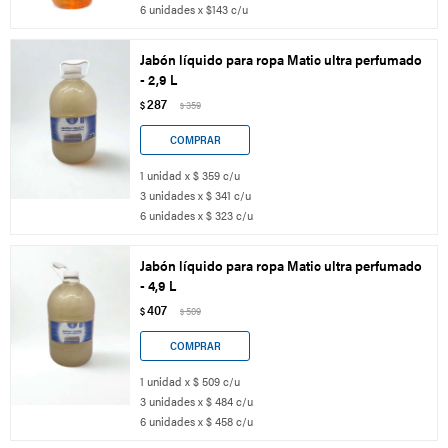
6 unidades x $143 c/u
Jabón líquido para ropa Matic ultra perfumado
- 2,9 L
287
$
359
$
1 unidad x $ 359 c/u
3 unidades x $ 341 c/u
6 unidades x $ 323 c/u
Jabón líquido para ropa Matic ultra perfumado
- 4,9 L
407
$
509
$
1 unidad x $ 509 c/u
3 unidades x $ 484 c/u
6 unidades x $ 458 c/u