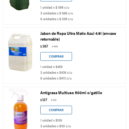
1 unidad x $ 598 c/u
3 unidades x $ 568 c/u
6 unidades x $ 538 c/u
Jabon de Ropa Ultra Matic Azul 4.9l (envase
retornable)
367
$
459
$
1 unidad x $459
3 unidades x $436 c/u
6 unidades x $413 c/u
Antigrasa Multiuso 500ml c/gatillo
127
$
159
$
1 unidad x $159
3 unidades x $151 c/u