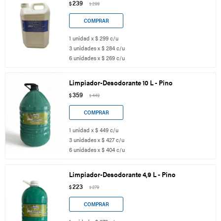
239
$
299
$
1 unidad x $ 299 c/u
3 unidades x $ 284 c/u
6 unidades x $ 269 c/u
Limpiador-Desodorante 10 L - Pino
359
$
449
$
1 unidad x $ 449 c/u
3 unidades x $ 427 c/u
6 unidades x $ 404 c/u
Limpiador-Desodorante 4,9 L - Pino
223
$
279
$