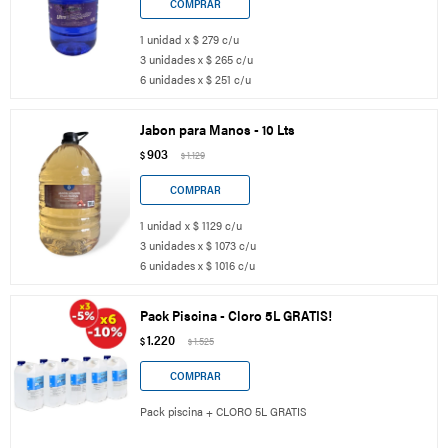
1 unidad x $ 279 c/u
3 unidades x $ 265 c/u
6 unidades x $ 251 c/u
Jabon para Manos - 10 Lts
903
$
1.129
$
1 unidad x $ 1129 c/u
3 unidades x $ 1073 c/u
6 unidades x $ 1016 c/u
Pack Piscina - Cloro 5L GRATIS!
1.220
$
1.525
$
Pack piscina + CLORO 5L GRATIS