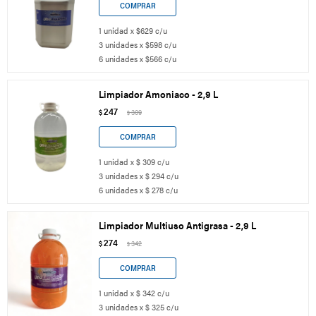
1 unidad x $629 c/u
3 unidades x $598 c/u
6 unidades x $566 c/u
Limpiador Amoniaco - 2,9 L
247
$
309
$
1 unidad x $ 309 c/u
3 unidades x $ 294 c/u
6 unidades x $ 278 c/u
Limpiador Multiuso Antigrasa - 2,9 L
274
$
342
$
1 unidad x $ 342 c/u
3 unidades x $ 325 c/u