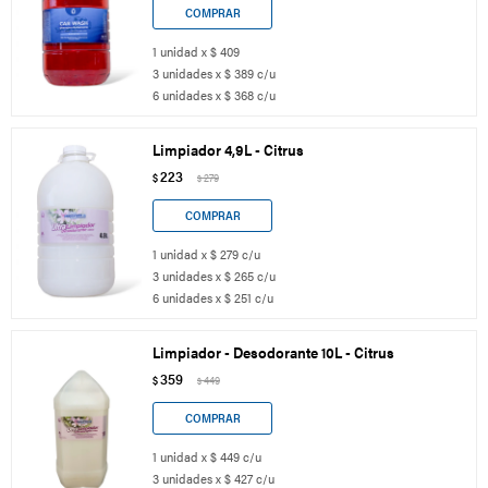
1 unidad x $ 409
3 unidades x $ 389 c/u
6 unidades x $ 368 c/u
Limpiador 4,9L - Citrus
223
$
279
$
1 unidad x $ 279 c/u
3 unidades x $ 265 c/u
6 unidades x $ 251 c/u
Limpiador - Desodorante 10L - Citrus
359
$
449
$
1 unidad x $ 449 c/u
3 unidades x $ 427 c/u