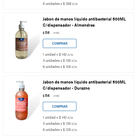
6 unidades x $ 358 c/u
Jabon de manos líquido antibacterial 500ML
C/dispensador - Almendras
114
$
142
$
1 unidad x $ 142 c/u
3 unidades x $ 135 c/u
6 unidades x $ 128 c/u
Jabon de manos líquido antibacterial 500ML
C/dispensador - Durazno
114
$
142
$
1 unidad x $ 142 c/u
3 unidades x $ 135 c/u
6 unidades x $ 128 c/u