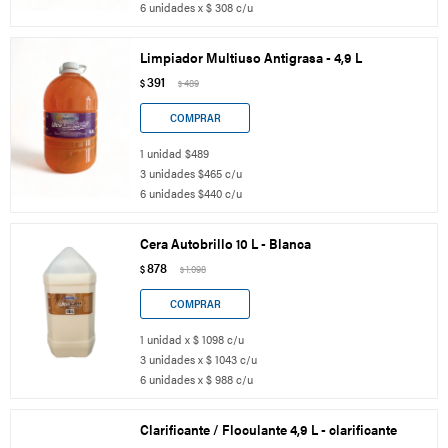
6 unidades x $ 308 c/u
Limpiador Multiuso Antigrasa - 4,9 L
391
$
489
$
1 unidad $489
3 unidades $465 c/u
6 unidades $440 c/u
Cera Autobrillo 10 L - Blanca
878
$
1.098
$
1 unidad x $ 1098 c/u
3 unidades x $ 1043 c/u
6 unidades x $ 988 c/u
Clarificante / Floculante 4,9 L - clarificante