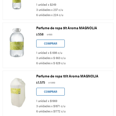
1 unidad x $249
3 unidades x 237 c/u
6 unidades x 224 c/u
Perfume de ropa 3lt Aroma MAGNOLIA
558
$
698
$
1 unidad x $ 698 c/u
3 unidades x $ 663 c/u
6 unidades x $ 628 c/u
Perfume de ropa 10lt Aroma MAGNOLIA
1.575
$
1.969
$
1 unidad x $1969
3 unidades x $1871 c/u
6 unidades x $1772 c/u