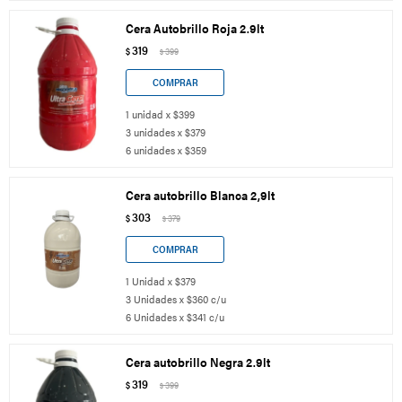
Cera Autobrillo Roja 2.9lt
319
$
399
$
1 unidad x $399
3 unidades x $379
6 unidades x $359
Cera autobrillo Blanca 2,9lt
303
$
379
$
1 Unidad x $379
3 Unidades x $360 c/u
6 Unidades x $341 c/u
Cera autobrillo Negra 2.9lt
319
$
399
$