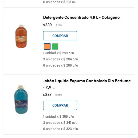
6 unidades x $ 198 c/u
Detergente Concentrado 4,9 L - Colageno
239
$
299
$
1 unidad x $ 299 c/u
3 unidades x $ 284 c/u
6 unidades x $ 269 c/u
Jabón liquido Espuma Controlada Sin Perfume
- 2,9 L
287
$
359
$
1 unidad x $ 359 c/u
3 unidades x $ 341 c/u
6 unidades x $ 323 c/u