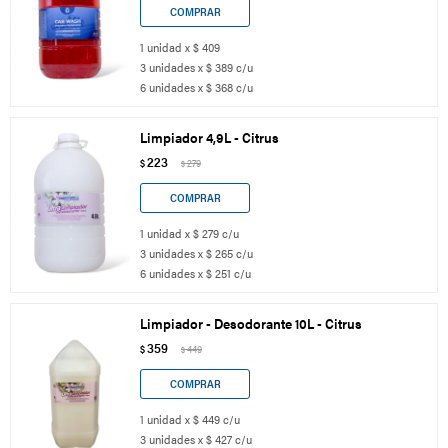
1 unidad x $ 409
3 unidades x $ 389 c/u
6 unidades x $ 368 c/u
Limpiador 4,9L - Citrus
223
$
279
$
1 unidad x $ 279 c/u
3 unidades x $ 265 c/u
6 unidades x $ 251 c/u
Limpiador - Desodorante 10L - Citrus
359
$
449
$
1 unidad x $ 449 c/u
3 unidades x $ 427 c/u