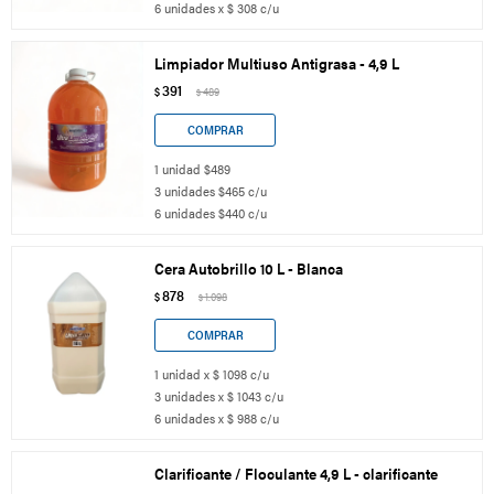
6 unidades x $ 308 c/u
Limpiador Multiuso Antigrasa - 4,9 L
391
$
489
$
1 unidad $489
3 unidades $465 c/u
6 unidades $440 c/u
Cera Autobrillo 10 L - Blanca
878
$
1.098
$
1 unidad x $ 1098 c/u
3 unidades x $ 1043 c/u
6 unidades x $ 988 c/u
Clarificante / Floculante 4,9 L - clarificante