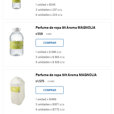
1 unidad x $249
3 unidades x 237 c/u
6 unidades x 224 c/u
Perfume de ropa 3lt Aroma MAGNOLIA
558
$
698
$
1 unidad x $ 698 c/u
3 unidades x $ 663 c/u
6 unidades x $ 628 c/u
Perfume de ropa 10lt Aroma MAGNOLIA
1.575
$
1.969
$
1 unidad x $1969
3 unidades x $1871 c/u
6 unidades x $1772 c/u