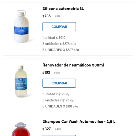
Silicona automotriz 3L
735
$
919
$
1 unidad x $919
3 unidades x $873 c/u
6 UNIDADES X $827 c/u
Renovador de neumáticos 500ml
103
$
129
$
1 unidad x $129 c/u
3 unidades x $123 c/u
6 UNIDADES X $116 c/u
Shampoo Car Wash Automoviles - 2,9 L
327
$
409
$