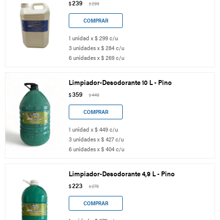
239
$
299
$
1 unidad x $ 299 c/u
3 unidades x $ 284 c/u
6 unidades x $ 269 c/u
Limpiador-Desodorante 10 L - Pino
359
$
449
$
1 unidad x $ 449 c/u
3 unidades x $ 427 c/u
6 unidades x $ 404 c/u
Limpiador-Desodorante 4,9 L - Pino
223
$
279
$