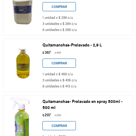
1 unidad x $ 299 c/u
3 unidades x $ 284 c/u
6 unidades x $ 269 c/u
Quitamanchas-Prelavado - 2,9 L
367
$
459
$
1 unidad x $ 459 c/u
3 unidades x $ 436 c/u
6 unidades x $ 413 c/u
Quitamanchas- Prelavado en spray 500ml -
500 ml
207
$
259
$