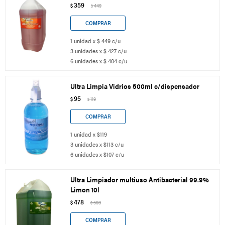
359
$
449
$
1 unidad x $ 449 c/u
3 unidades x $ 427 c/u
6 unidades x $ 404 c/u
Ultra Limpia Vidrios 500ml c/dispensador
95
$
119
$
1 unidad x $119
3 unidades x $113 c/u
6 unidades x $107 c/u
Ultra Limpiador multiuso Antibacterial 99.9%
Limon 10l
478
$
598
$