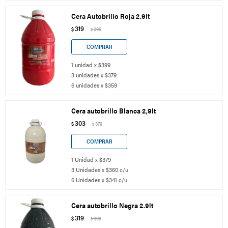
Cera Autobrillo Roja 2.9lt
319
$
399
$
1 unidad x $399
3 unidades x $379
6 unidades x $359
Cera autobrillo Blanca 2,9lt
303
$
379
$
1 Unidad x $379
3 Unidades x $360 c/u
6 Unidades x $341 c/u
Cera autobrillo Negra 2.9lt
319
$
399
$