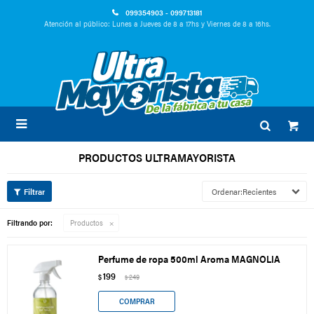
099354903 - 099713181
Atención al público: Lunes a Jueves de 8 a 17hs y Viernes de 8 a 16hs.

PRODUCTOS ULTRAMAYORISTA
Recientes
Filtrando por:
Productos
Perfume de ropa 500ml Aroma MAGNOLIA
199
$
249
$