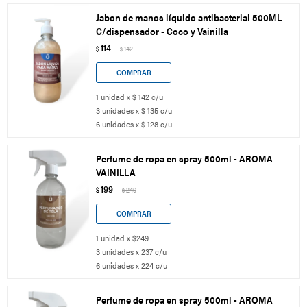
Jabon de manos líquido antibacterial 500ML
C/dispensador - Coco y Vainilla
114
$
142
$
1 unidad x $ 142 c/u
3 unidades x $ 135 c/u
6 unidades x $ 128 c/u
Perfume de ropa en spray 500ml - AROMA
VAINILLA
199
$
249
$
1 unidad x $249
3 unidades x 237 c/u
6 unidades x 224 c/u
Perfume de ropa en spray 500ml - AROMA