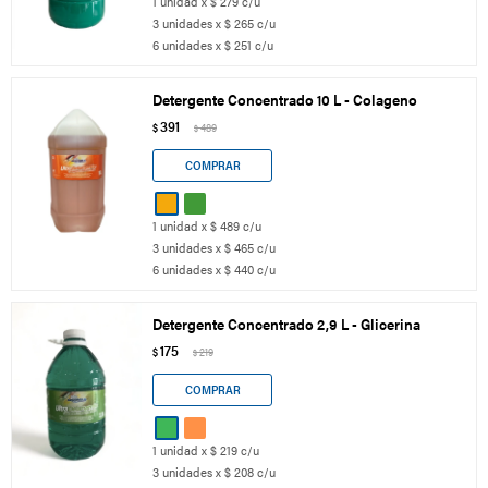
1 unidad x $ 279 c/u
3 unidades x $ 265 c/u
6 unidades x $ 251 c/u
Detergente Concentrado 10 L - Colageno
391
$
489
$
1 unidad x $ 489 c/u
3 unidades x $ 465 c/u
6 unidades x $ 440 c/u
Detergente Concentrado 2,9 L - Glicerina
175
$
219
$
1 unidad x $ 219 c/u
3 unidades x $ 208 c/u