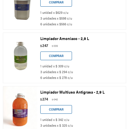
1 unidad x $629 c/u
3 unidades x $598 c/u
6 unidades x $566 c/u
Limpiador Amoniaco - 2,9 L
247
$
309
$
1 unidad x $ 309 c/u
3 unidades x $ 294 c/u
6 unidades x $ 278 c/u
Limpiador Multiuso Antigrasa - 2,9 L
274
$
342
$
1 unidad x $ 342 c/u
3 unidades x $ 325 c/u