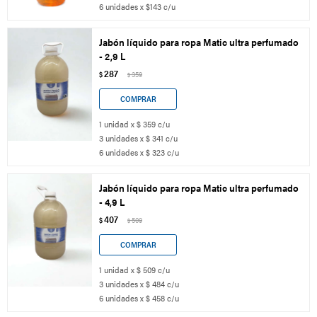
6 unidades x $143 c/u
Jabón líquido para ropa Matic ultra perfumado
- 2,9 L
287
$
359
$
1 unidad x $ 359 c/u
3 unidades x $ 341 c/u
6 unidades x $ 323 c/u
Jabón líquido para ropa Matic ultra perfumado
- 4,9 L
407
$
509
$
1 unidad x $ 509 c/u
3 unidades x $ 484 c/u
6 unidades x $ 458 c/u