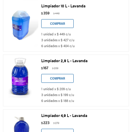
Limpiador 10 L - Lavanda
359
$
449
$
1 unidad x $ 449 c/u
3 unidades x $ 427 c/u
6 unidades x $ 404 c/u
Limpiador 2,9 L - Lavanda
167
$
209
$
1 unidad x $ 209 c/u
3 unidades x $ 199 c/u
6 unidades x $ 188 c/u
Limpiador 4,9 L - Lavanda
223
$
279
$