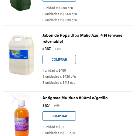
1 unidad x $ 598 c/u
3 unidades x $ 568 c/u
6 unidades x $ 538 c/u
Jabon de Ropa Ultra Matic Azul 4.9l (envase
retornable)
367
$
459
$
1 unidad x $459
3 unidades x $436 c/u
6 unidades x $413 c/u
Antigrasa Multiuso 500ml c/gatillo
127
$
159
$
1 unidad x $159
3 unidades x $151 c/u