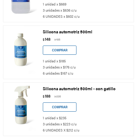
1 unidad x $669
3 unidades x $636 c/u
6 UNIDADES x $602 c/u
Silicona automotriz 500ml
148
$
185
$
1 unidad x $185
3 unidades x $176 c/u
6 unidades $167 c/u
Silicona automotriz 500ml - con gatillo
188
$
235
$
1 unidad x $235
3 unidades x $223 c/u
6 UNIDADES X $212 c/u