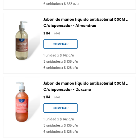
6 unidades x $ 358 c/u
Jabon de manos líquido antibacterial 500ML
C/dispensador - Almendras
114
$
142
$
1 unidad x $ 142 c/u
3 unidades x $ 135 c/u
6 unidades x $ 128 c/u
Jabon de manos líquido antibacterial 500ML
C/dispensador - Durazno
114
$
142
$
1 unidad x $ 142 c/u
3 unidades x $ 135 c/u
6 unidades x $ 128 c/u