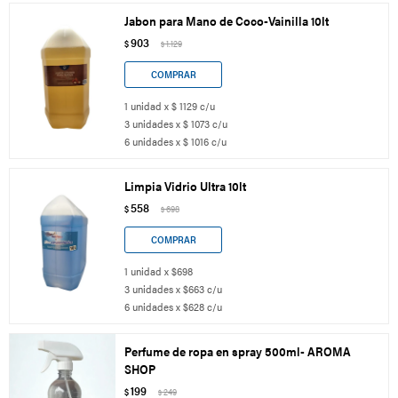
Jabon para Mano de Coco-Vainilla 10lt
903
$
1.129
$
1 unidad x $ 1129 c/u
3 unidades x $ 1073 c/u
6 unidades x $ 1016 c/u
Limpia Vidrio Ultra 10lt
558
$
698
$
1 unidad x $698
3 unidades x $663 c/u
6 unidades x $628 c/u
Perfume de ropa en spray 500ml- AROMA
SHOP
199
$
249
$