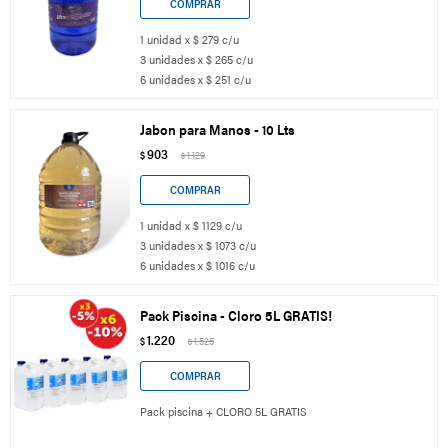
1 unidad x $ 279 c/u
3 unidades x $ 265 c/u
6 unidades x $ 251 c/u
Jabon para Manos - 10 Lts
903
$
1.129
$
1 unidad x $ 1129 c/u
3 unidades x $ 1073 c/u
6 unidades x $ 1016 c/u
Pack Piscina - Cloro 5L GRATIS!
1.220
$
1.525
$
Pack piscina + CLORO 5L GRATIS