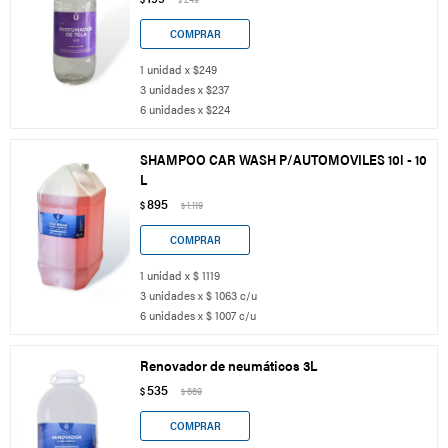
1 unidad x $249
3 unidades x $237
6 unidades x $224
SHAMPOO CAR WASH P/AUTOMOVILES 10l - 10
L
895
$
1.119
$
1 unidad x $ 1119
3 unidades x $ 1063 c/u
6 unidades x $ 1007 c/u
Renovador de neumáticos 3L
535
$
669
$