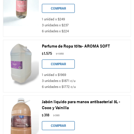
1 unidad x $249
3 unidades x $237
6 unidades x $224
Perfume de Ropa 10lts- AROMA SOFT
1.575
$
1.969
$
1 unidad x $1969
3 unidades x $1871 c/u
6 unidades x $1772 c/u
Jabón liquido para manos antibacterial 3L -
Coco y Vainilla
318
$
398
$