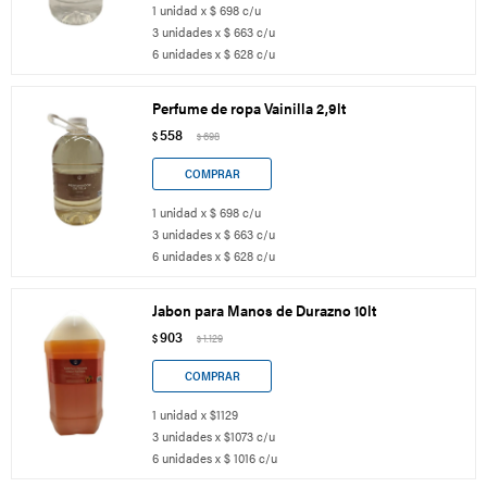
1 unidad x $ 698 c/u
3 unidades x $ 663 c/u
6 unidades x $ 628 c/u
Perfume de ropa Vainilla 2,9lt
558
$
698
$
1 unidad x $ 698 c/u
3 unidades x $ 663 c/u
6 unidades x $ 628 c/u
Jabon para Manos de Durazno 10lt
903
$
1.129
$
1 unidad x $1129
3 unidades x $1073 c/u
6 unidades x $ 1016 c/u