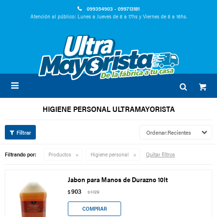
099354903 - 099713181
Atención al público: Lunes a Jueves de 8 a 17hs y Viernes de 8 a 16hs.

HIGIENE PERSONAL ULTRAMAYORISTA
Recientes
Quitar filtros
Filtrando por:
Productos
Higiene personal
Jabon para Manos de Durazno 10lt
903
$
1.129
$