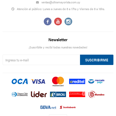
ventas@ultramayorista.com.uy
Atención al público: Lunes a Jueves de 8 a 17hs y Viernes de 8 a 16hs.



Newsletter
¡Suscribite y recibí todas nuestras novedades!
SUSCRIBIRME