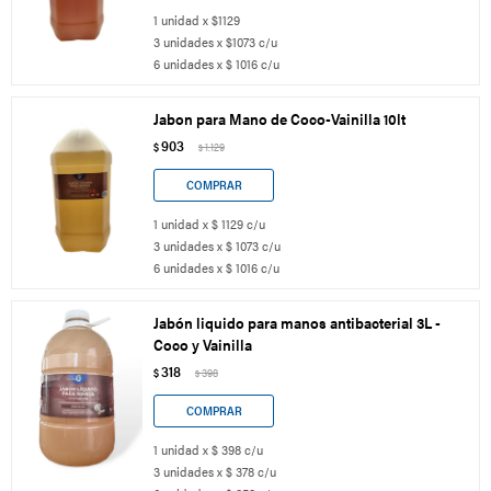
1 unidad x $1129
3 unidades x $1073 c/u
6 unidades x $ 1016 c/u
Jabon para Mano de Coco-Vainilla 10lt
903
$
1.129
$
1 unidad x $ 1129 c/u
3 unidades x $ 1073 c/u
6 unidades x $ 1016 c/u
Jabón liquido para manos antibacterial 3L -
Coco y Vainilla
318
$
398
$
1 unidad x $ 398 c/u
3 unidades x $ 378 c/u