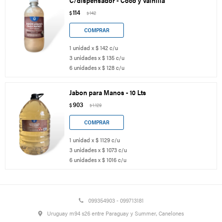
C/dispensador - Coco y Vainilla
114
$
142
$
1 unidad x $ 142 c/u
3 unidades x $ 135 c/u
6 unidades x $ 128 c/u
Jabon para Manos - 10 Lts
903
$
1.129
$
1 unidad x $ 1129 c/u
3 unidades x $ 1073 c/u
6 unidades x $ 1016 c/u
099354903 - 099713181
Uruguay m94 s26 entre Paraguay y Summer, Canelones