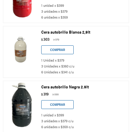
1 unidad x $399
3 unidades x $379
6 unidades x $359
Cera autobrillo Blanca 2,9lt
303
$
379
$
1 Unidad x $379
3 Unidades x $360 c/u
6 Unidades x $341 c/u
Cera autobrillo Negra 2.9lt
319
$
399
$
1 unidad x $399
3 unidades x $379 c/u
6 unidades x $359 c/u