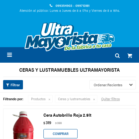
099354903 - 099713181
Atención al público: Lunes a Jueves de 8 a 17hs y Viernes de 8 a 16hs.

CERAS Y LUSTRAMUEBLES ULTRAMAYORISTA
Recientes
Quitar filtros
Filtrando por:
Productos
Ceras y lustramuebles
Cera Autobrillo Roja 2.9lt
319
$
399
$