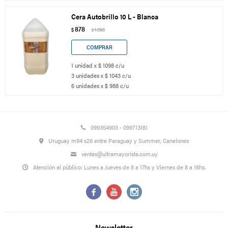
Cera Autobrillo 10 L - Blanca
878
$
1.098
$
1 unidad x $ 1098 c/u
3 unidades x $ 1043 c/u
6 unidades x $ 988 c/u
099354903 - 099713181
Uruguay m94 s26 entre Paraguay y Summer, Canelones
ventas@ultramayorista.com.uy
Atención al público: Lunes a Jueves de 8 a 17hs y Viernes de 8 a 16hs.



Newsletter